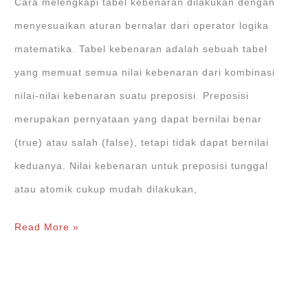
Cara melengkapi tabel kebenaran dilakukan dengan
menyesuaikan aturan bernalar dari operator logika
matematika. Tabel kebenaran adalah sebuah tabel
yang memuat semua nilai kebenaran dari kombinasi
nilai-nilai kebenaran suatu preposisi. Preposisi
merupakan pernyataan yang dapat bernilai benar
(true) atau salah (false), tetapi tidak dapat bernilai
keduanya. Nilai kebenaran untuk preposisi tunggal
atau atomik cukup mudah dilakukan,
Cara
Read More »
Melengkapi
Tabel
Kebenaran