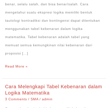
benar, selalu salah, dan bisa benar/salah. Cara
mengetahui suatu ekspresi logika memiliki bentuk
tautologi kontradiksi dan kontingensi dapat ditentukan
menggunakan tabel kebenaran dalam logika
matematika. Tabel kebenaran adalah tabel yang
memuat semua kemungkinan nilai kebenaran dari
proposisi […]
Bentuk
Read More »
Tautologi
Kontradiksi
Cara Melengkapi Tabel Kebenaran dalam
dan
Logika Matematika
Kontingensi
3 Comments
/
SMA
/
admin