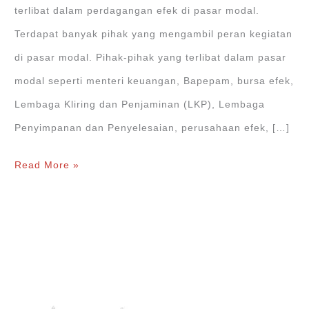
terlibat dalam perdagangan efek di pasar modal.
Terdapat banyak pihak yang mengambil peran kegiatan
di pasar modal. Pihak-pihak yang terlibat dalam pasar
modal seperti menteri keuangan, Bapepam, bursa efek,
Lembaga Kliring dan Penjaminan (LKP), Lembaga
Penyimpanan dan Penyelesaian, perusahaan efek, […]
Inilah
Read More »
5
Pemain
Utama
Pelaku
Pasar
Modal