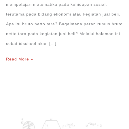
mempelajari matematika pada kehidupan sosial,
terutama pada bidang ekonomi atau kegiatan jual beli.
Apa itu bruto netto tara? Bagaimana peran rumus bruto
netto tara pada kegiatan jual beli? Melalui halaman ini
sobat idschool akan […]
Cara
Read More »
dan
Rumus
Menghitung
Bruto
Netto
Tara