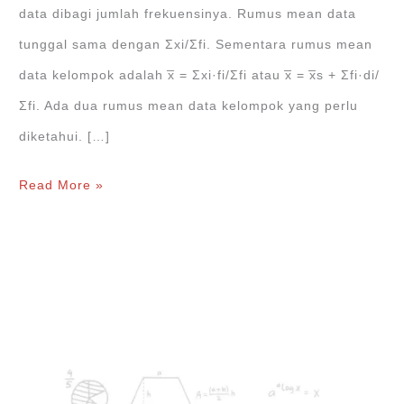
data dibagi jumlah frekuensinya. Rumus mean data
tunggal sama dengan Ʃxi/Ʃfi. Sementara rumus mean
data kelompok adalah x̅ = Ʃxi·fi/Ʃfi atau x̅ = x̅s + Ʃfi·di/
Ʃfi. Ada dua rumus mean data kelompok yang perlu
diketahui. […]
Cara
Read More »
Menghitung
Mean
Data
Kelompok
dengan
Mudah