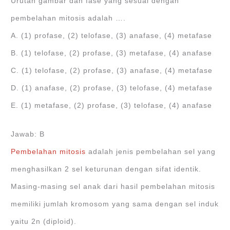
Urutan gambar dan fase yang sesuai dengan
pembelahan mitosis adalah ….
A. (1) profase, (2) telofase, (3) anafase, (4) metafase
B. (1) telofase, (2) profase, (3) metafase, (4) anafase
C. (1) telofase, (2) profase, (3) anafase, (4) metafase
D. (1) anafase, (2) profase, (3) telofase, (4) metafase
E. (1) metafase, (2) profase, (3) telofase, (4) anafase
Jawab: B
Pembelahan mitosis
adalah jenis pembelahan sel yang
menghasilkan 2 sel keturunan dengan sifat identik.
Masing-masing sel anak dari hasil pembelahan mitosis
memiliki jumlah kromosom yang sama dengan sel induk
yaitu 2n (diploid).