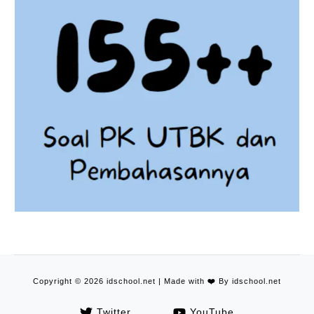
Copyright © 2026 idschool.net | Made with
❤️
By idschool.net
Twitter
YouTube