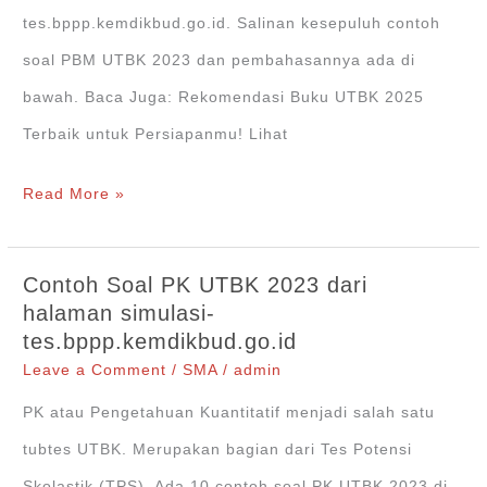
tes.bppp.kemdikbud.go.id. Salinan kesepuluh contoh
soal PBM UTBK 2023 dan pembahasannya ada di
bawah. Baca Juga: Rekomendasi Buku UTBK 2025
Terbaik untuk Persiapanmu! Lihat
Contoh
Read More »
Soal
PBM
Contoh Soal PK UTBK 2023 dari
UTBK
halaman simulasi-
tes.bppp.kemdikbud.go.id
2023
Leave a Comment
/
SMA
/
admin
dari
PK atau Pengetahuan Kuantitatif menjadi salah satu
halaman
tubtes UTBK. Merupakan bagian dari Tes Potensi
simulasi-
Skolastik (TPS). Ada 10 contoh soal PK UTBK 2023 di