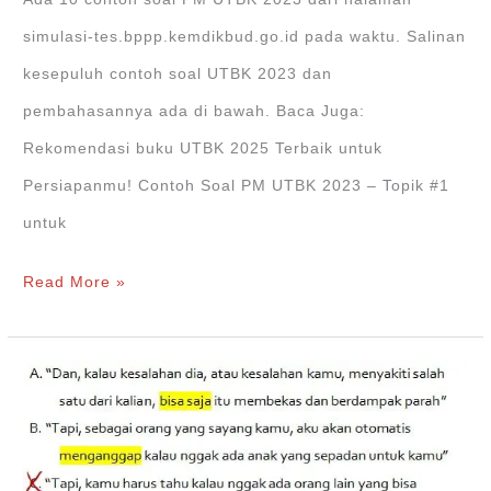
simulasi-tes.bppp.kemdikbud.go.id pada waktu. Salinan
kesepuluh contoh soal UTBK 2023 dan
pembahasannya ada di bawah. Baca Juga:
Rekomendasi buku UTBK 2025 Terbaik untuk
Persiapanmu! Contoh Soal PM UTBK 2023 – Topik #1
untuk
Contoh
Read More »
Soal
PM
UTBK
2023
dan