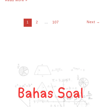
Read More »
Cepat
Banyak
Next
→
1
2
…
107
Pekerja
Tambahan
+Contohnya