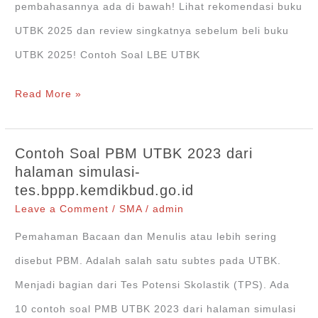
pembahasannya ada di bawah! Lihat rekomendasi buku
UTBK 2025 dan review singkatnya sebelum beli buku
UTBK 2025! Contoh Soal LBE UTBK
Contoh
Read More »
Soal
LBE
Contoh Soal PBM UTBK 2023 dari
UTBK
halaman simulasi-
tes.bppp.kemdikbud.go.id
2023
Leave a Comment
/
SMA
/
admin
dan
Pemahaman Bacaan dan Menulis atau lebih sering
Pembahasannya
disebut PBM. Adalah salah satu subtes pada UTBK.
Menjadi bagian dari Tes Potensi Skolastik (TPS). Ada
10 contoh soal PMB UTBK 2023 dari halaman simulasi