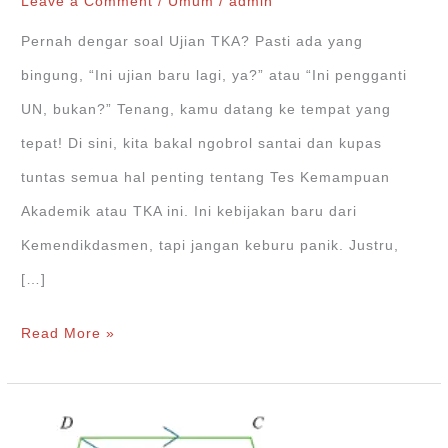
Leave a Comment
/
Umum
/
admin
Pernah dengar soal Ujian TKA? Pasti ada yang
bingung, “Ini ujian baru lagi, ya?” atau “Ini pengganti
UN, bukan?” Tenang, kamu datang ke tempat yang
tepat! Di sini, kita bakal ngobrol santai dan kupas
tuntas semua hal penting tentang Tes Kemampuan
Akademik atau TKA ini. Ini kebijakan baru dari
Kemendikdasmen, tapi jangan keburu panik. Justru,
[…]
Ujian
Read More »
TKA:
Apaan
Sih