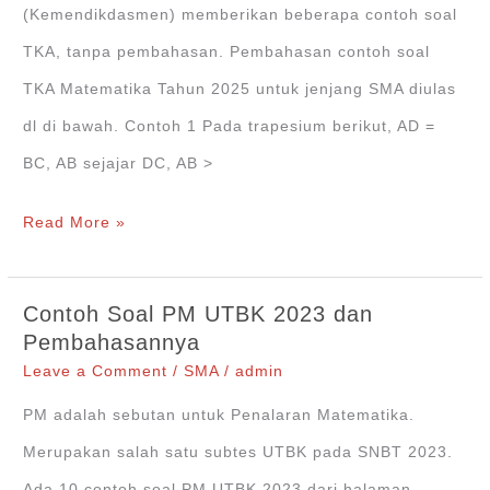
(Kemendikdasmen) memberikan beberapa contoh soal
TKA, tanpa pembahasan. Pembahasan contoh soal
TKA Matematika Tahun 2025 untuk jenjang SMA diulas
dl di bawah. Contoh 1 Pada trapesium berikut, AD =
BC, AB sejajar DC, AB >
Pembahasan
Read More »
Contoh
Soal
Contoh Soal PM UTBK 2023 dan
TKA
Pembahasannya
Matematika
Leave a Comment
/
SMA
/
admin
SMA/MA/SMK/MAK/Sederajat
PM adalah sebutan untuk Penalaran Matematika.
Tahun
Merupakan salah satu subtes UTBK pada SNBT 2023.
2025
Ada 10 contoh soal PM UTBK 2023 dari halaman