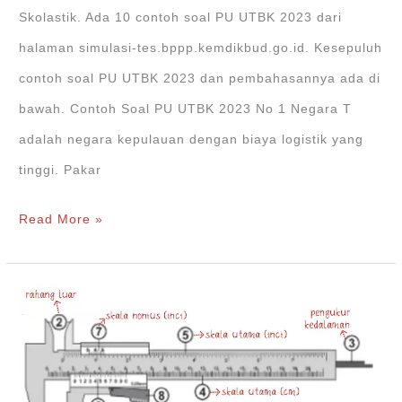
simulasi-
Skolastik. Ada 10 contoh soal PU UTBK 2023 dari
tes.bppp.kemdikbud.go.id
halaman simulasi-tes.bppp.kemdikbud.go.id. Kesepuluh
contoh soal PU UTBK 2023 dan pembahasannya ada di
bawah. Contoh Soal PU UTBK 2023 No 1 Negara T
adalah negara kepulauan dengan biaya logistik yang
tinggi. Pakar
Contoh
Read More »
Soal
PU
UTBK
2023
dari
simulasi-