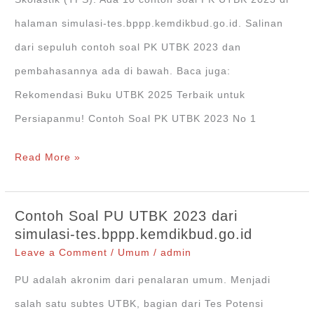
tes.bppp.kemdikbud.go.id
halaman simulasi-tes.bppp.kemdikbud.go.id. Salinan
dari sepuluh contoh soal PK UTBK 2023 dan
pembahasannya ada di bawah. Baca juga:
Rekomendasi Buku UTBK 2025 Terbaik untuk
Persiapanmu! Contoh Soal PK UTBK 2023 No 1
Contoh
Read More »
Soal
PK
Contoh Soal PU UTBK 2023 dari
UTBK
simulasi-tes.bppp.kemdikbud.go.id
2023
Leave a Comment
/
Umum
/
admin
dari
PU adalah akronim dari penalaran umum. Menjadi
halaman
salah satu subtes UTBK, bagian dari Tes Potensi