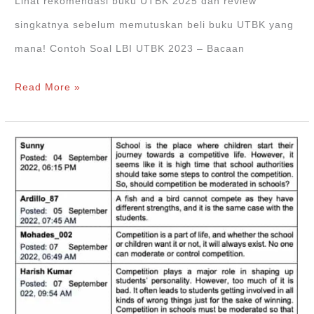
Lihat rekomendasi buku UTBK 2025 dan review
singkatnya sebelum memutuskan beli buku UTBK yang
mana! Contoh Soal LBI UTBK 2023 – Bacaan
Contoh
Read More »
Soal
LBI
UTBK
2023
dan
Pembahasannya