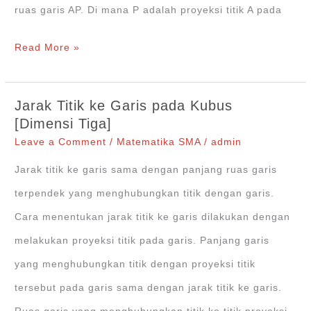
ruas garis AP. Di mana P adalah proyeksi titik A pada
Jarak
Read More »
Titik
ke
Jarak Titik ke Garis pada Kubus
Bidang
[Dimensi Tiga]
pada
Leave a Comment
/
Matematika SMA
/
admin
Dimensi
Jarak titik ke garis sama dengan panjang ruas garis
Tiga
terpendek yang menghubungkan titik dengan garis.
(R3)
Cara menentukan jarak titik ke garis dilakukan dengan
melakukan proyeksi titik pada garis. Panjang garis
yang menghubungkan titik dengan proyeksi titik
tersebut pada garis sama dengan jarak titik ke garis.