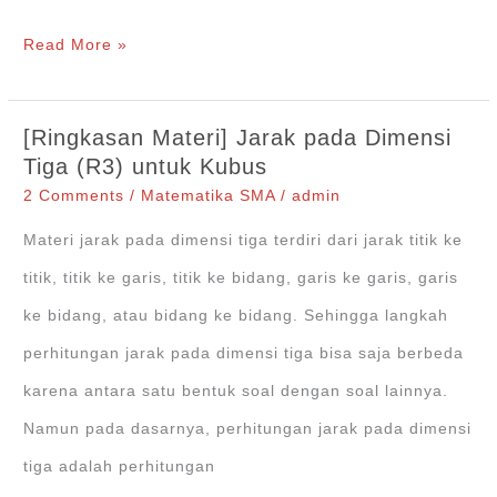
Jarak
Read More »
Titik
ke
[Ringkasan Materi] Jarak pada Dimensi
Titik
Tiga (R3) untuk Kubus
pada
2 Comments
/
Matematika SMA
/
admin
Dimensi
Materi jarak pada dimensi tiga terdiri dari jarak titik ke
Tiga
titik, titik ke garis, titik ke bidang, garis ke garis, garis
(R3)
ke bidang, atau bidang ke bidang. Sehingga langkah
perhitungan jarak pada dimensi tiga bisa saja berbeda
karena antara satu bentuk soal dengan soal lainnya.
Namun pada dasarnya, perhitungan jarak pada dimensi
tiga adalah perhitungan