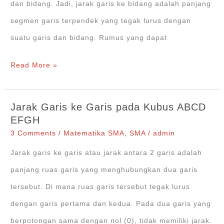
Soalnya
dan bidang. Jadi, jarak garis ke bidang adalah panjang
segmen garis terpendek yang tegak lurus dengan
suatu garis dan bidang. Rumus yang dapat
Jarak
Read More »
Garis
ke
Jarak Garis ke Garis pada Kubus ABCD
Bidang
EFGH
pada
3 Comments
/
Matematika SMA
,
SMA
/
admin
Dimensi
Jarak garis ke garis atau jarak antara 2 garis adalah
Tiga
panjang ruas garis yang menghubungkan dua garis
+Contoh
tersebut. Di mana ruas garis tersebut tegak lurus
Soal
dengan garis pertama dan kedua. Pada dua garis yang
dan
berpotongan sama dengan nol (0), tidak memiliki jarak.