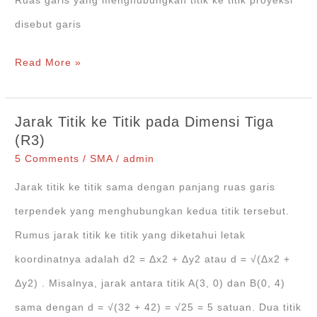
Ruas garis yang menghubungkan titik ke titik proyeksi
disebut garis
Jarak
Read More »
Titik
ke
Jarak Titik ke Titik pada Dimensi Tiga
Garis
(R3)
pada
5 Comments
/
SMA
/
admin
Kubus
Jarak titik ke titik sama dengan panjang ruas garis
[Dimensi
terpendek yang menghubungkan kedua titik tersebut.
Tiga]
Rumus jarak titik ke titik yang diketahui letak
koordinatnya adalah d2 = Δx2 + Δy2 atau d = √(Δx2 +
Δy2) . Misalnya, jarak antara titik A(3, 0) dan B(0, 4)
sama dengan d = √(32 + 42) = √25 = 5 satuan. Dua titik