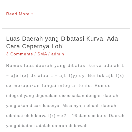
Cara
Read More »
Menghitung
Volume
Luas Daerah yang Dibatasi Kurva, Ada
Benda
Cara Cepetnya Loh!
Putar
3 Comments
/
SMA
/
admin
+Contoh
Rumus luas daerah yang dibatasi kurva adalah L
Soal
= a∫b f(x) dx atau L = a∫b f(y) dy. Bentuk a∫b f(x)
dan
dx merupakan fungsi integral tentu. Rumus
Pembahasan
integral yang digunakan disesuaikan dengan daerah
yang akan dicari luasnya. Misalnya, sebuah daerah
dibatasi oleh kurva f(x) = x2 ‒ 16 dan sumbu x. Daerah
yang dibatasi adalah daerah di bawah