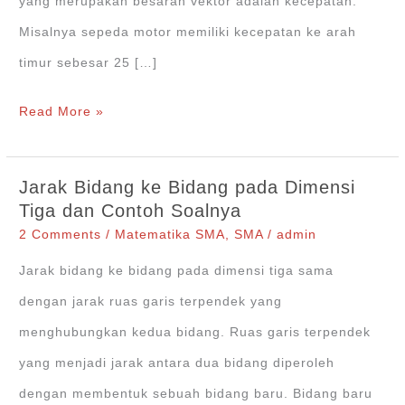
yang merupakan besaran vektor adalah kecepatan.
Misalnya sepeda motor memiliki kecepatan ke arah
timur sebesar 25 […]
Penjumlahan,
Read More »
Pengurangan,
dan
Jarak Bidang ke Bidang pada Dimensi
Perkalian
Tiga dan Contoh Soalnya
Vektor
2 Comments
/
Matematika SMA
,
SMA
/
admin
Jarak bidang ke bidang pada dimensi tiga sama
dengan jarak ruas garis terpendek yang
menghubungkan kedua bidang. Ruas garis terpendek
yang menjadi jarak antara dua bidang diperoleh
dengan membentuk sebuah bidang baru. Bidang baru