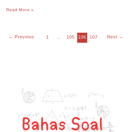
Luas
Read More »
Daerah
yang
←
Previous
Next
→
1
…
105
106
107
Dibatasi
Kurva,
Ada
Cara
Cepetnya
Loh!