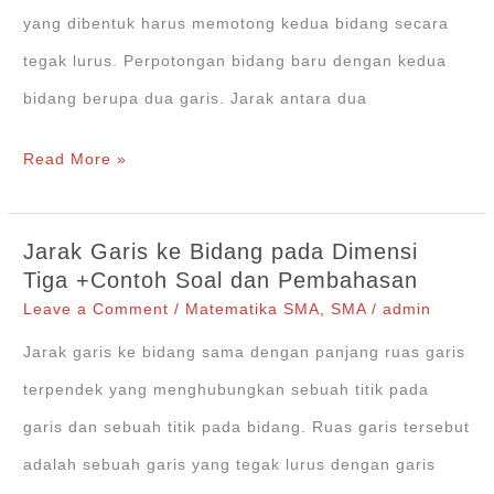
yang dibentuk harus memotong kedua bidang secara
tegak lurus. Perpotongan bidang baru dengan kedua
bidang berupa dua garis. Jarak antara dua
Jarak
Read More »
Bidang
ke
Jarak Garis ke Bidang pada Dimensi
Bidang
Tiga +Contoh Soal dan Pembahasan
pada
Leave a Comment
/
Matematika SMA
,
SMA
/
admin
Dimensi
Jarak garis ke bidang sama dengan panjang ruas garis
Tiga
terpendek yang menghubungkan sebuah titik pada
dan
garis dan sebuah titik pada bidang. Ruas garis tersebut
Contoh
adalah sebuah garis yang tegak lurus dengan garis