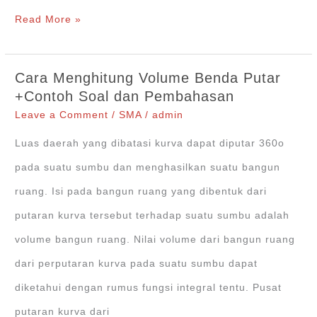
[Ringkasan
Read More »
Materi]
Jarak
Cara Menghitung Volume Benda Putar
pada
+Contoh Soal dan Pembahasan
Dimensi
Leave a Comment
/
SMA
/
admin
Tiga
Luas daerah yang dibatasi kurva dapat diputar 360o
(R3)
pada suatu sumbu dan menghasilkan suatu bangun
untuk
ruang. Isi pada bangun ruang yang dibentuk dari
Kubus
putaran kurva tersebut terhadap suatu sumbu adalah
volume bangun ruang. Nilai volume dari bangun ruang
dari perputaran kurva pada suatu sumbu dapat
diketahui dengan rumus fungsi integral tentu. Pusat
putaran kurva dari