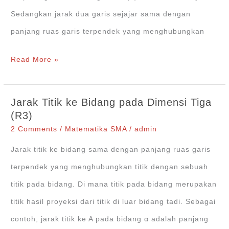
Pembahasan
Sedangkan jarak dua garis sejajar sama dengan
panjang ruas garis terpendek yang menghubungkan
Jarak
Read More »
Garis
ke
Jarak Titik ke Bidang pada Dimensi Tiga
Garis
(R3)
pada
2 Comments
/
Matematika SMA
/
admin
Kubus
Jarak titik ke bidang sama dengan panjang ruas garis
ABCD
terpendek yang menghubungkan titik dengan sebuah
EFGH
titik pada bidang. Di mana titik pada bidang merupakan
titik hasil proyeksi dari titik di luar bidang tadi. Sebagai
contoh, jarak titik ke A pada bidang α adalah panjang