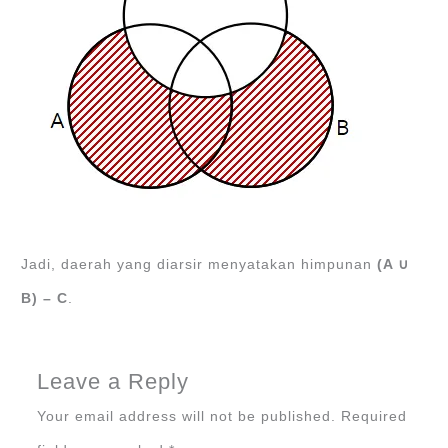
Jadi, daerah yang diarsir menyatakan himpunan
(A ∪
B) – C
.
Leave a Reply
Your email address will not be published.
Required