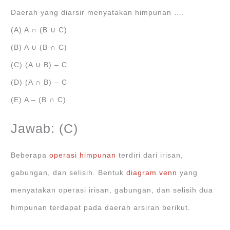
Daerah yang diarsir menyatakan himpunan ….
(A) A ∩ (B ∪ C)
(B) A ∪ (B ∩ C)
(C) (A ∪ B) – C
(D) (A ∩ B) – C
(E) A – (B ∩ C)
Jawab: (C)
Beberapa
operasi himpunan
terdiri dari irisan,
gabungan, dan selisih. Bentuk
diagram venn
yang
menyatakan operasi irisan, gabungan, dan selisih dua
himpunan terdapat pada daerah arsiran berikut.