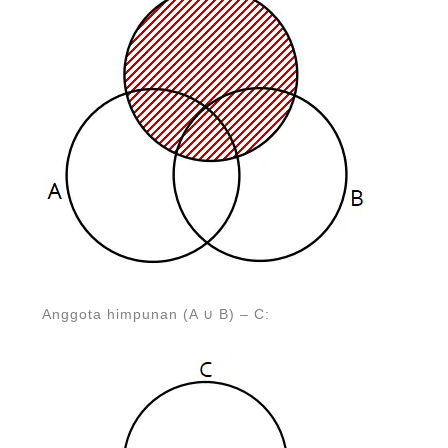
Anggota himpunan (A ∪ B) – C: