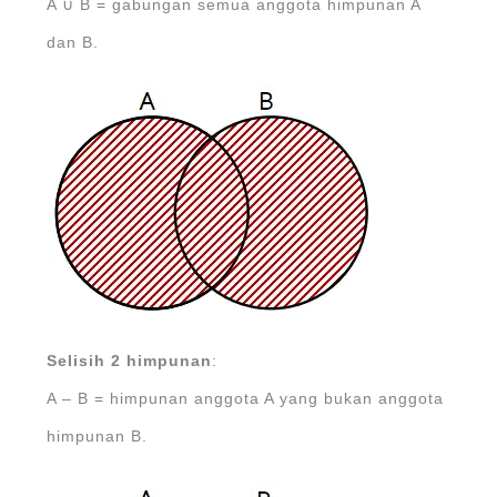
A ∪ B = gabungan semua anggota himpunan A
dan B.
Selisih 2 himpunan
:
A – B = himpunan anggota A yang bukan anggota
himpunan B.