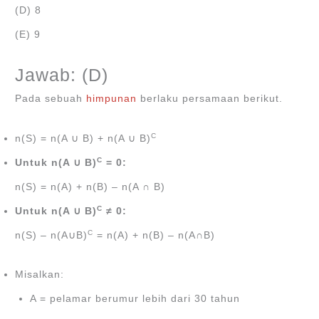
(D) 8
(E) 9
Jawab: (D)
Pada sebuah
himpunan
berlaku persamaan berikut.
C
n(S) = n(A ∪ B) + n(A ∪ B)
C
Untuk n(A ∪ B)
= 0:
n(S) = n(A) + n(B) – n(A ∩ B)
C
Untuk n(A ∪ B)
≠ 0:
C
n(S) – n(A∪B)
= n(A) + n(B) – n(A∩B)
Misalkan:
A = pelamar berumur lebih dari 30 tahun