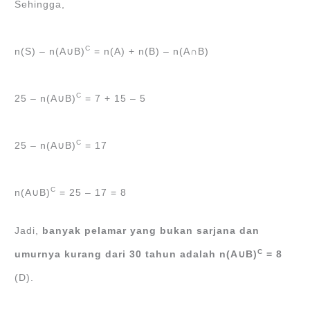
Sehingga,
C
n(S) – n(A∪B)
= n(A) + n(B) – n(A∩B)
C
25 – n(A∪B)
= 7 + 15 – 5
C
25 – n(A∪B)
= 17
C
n(A∪B)
= 25 – 17 = 8
Jadi,
banyak pelamar yang bukan sarjana dan
C
umurnya kurang dari 30 tahun adalah n(A∪B)
= 8
(D).