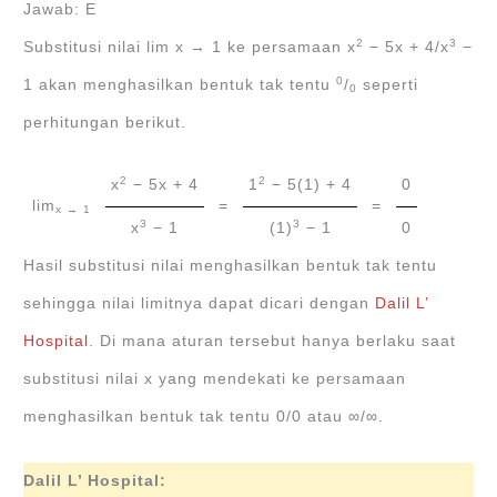
Jawab: E
2
3
Substitusi nilai lim x → 1 ke persamaan x
− 5x + 4/x
−
0
1 akan menghasilkan bentuk tak tentu
/
seperti
0
perhitungan berikut.
2
2
x
− 5x + 4
1
− 5(1) + 4
0
lim
=
=
x → 1
3
3
x
− 1
(1)
− 1
0
Hasil substitusi nilai menghasilkan bentuk tak tentu
sehingga nilai limitnya dapat dicari dengan
Dalil L’
Hospital
. Di mana aturan tersebut hanya berlaku saat
substitusi nilai x yang mendekati ke persamaan
menghasilkan bentuk tak tentu 0/0 atau ∞/∞.
Dalil L’ Hospital: