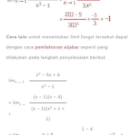
Cara lain
untuk menentukan limit fungsi tersebut dapat
dengan cara
pemfaktoran aljabar
seperti yang
dilakukan pada langkah penyelesaian berikut.
2
x
− 5x + 4
lim
x → 1
3
x
− 1
(x − 1)(x − 4)
= lim
x →
2
(x − 1)(x
+ x +
1
1)
1 − 4
x − 4
−3
= lim
=