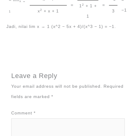
x →
=
=
2
1
+ 1 +
−1
2
x
+ x + 1
3
1
1
Jadi, nilai lim x → 1 (x^2 − 5x + 4)/(x^3 − 1) = −1.
Leave a Reply
Your email address will not be published.
Required
fields are marked
*
Comment
*