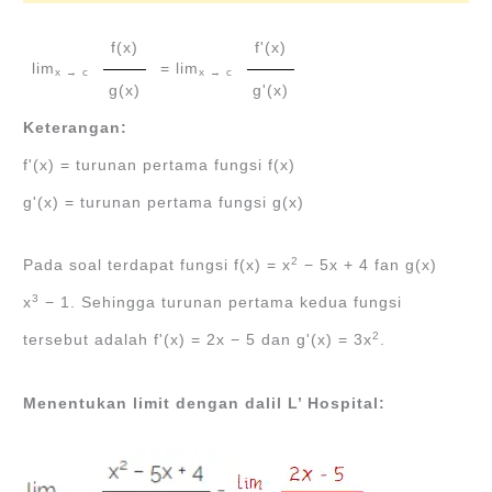
f(x)
f'(x)
lim
= lim
x → c
x → c
g(x)
g'(x)
Keterangan:
f'(x) = turunan pertama fungsi f(x)
g'(x) = turunan pertama fungsi g(x)
2
Pada soal terdapat fungsi f(x) = x
− 5x + 4 fan g(x)
3
x
− 1. Sehingga turunan pertama kedua fungsi
2
tersebut adalah f'(x) = 2x − 5 dan g'(x) = 3x
.
Menentukan limit dengan dalil L’ Hospital: