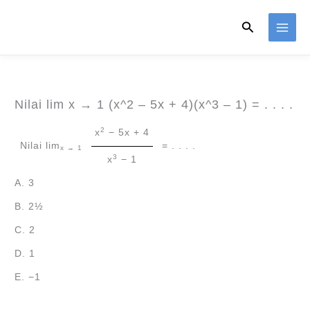
Skip
Search
to
content
Nilai lim x → 1 (x^2 – 5x + 4)(x^3 – 1) = . . . .
2
x
− 5x + 4
Nilai lim
= . . . .
x → 1
3
x
− 1
A. 3
B. 2½
C. 2
D. 1
E. −1