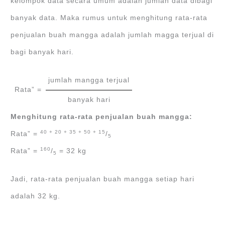
kelompok data secara umum adalah jumlah data dibagi
banyak data. Maka rumus untuk menghitung rata-rata
penjualan buah mangga adalah jumlah magga terjual di
bagi banyak hari.
jumlah mangga terjual
Rata” =
banyak hari
Menghitung rata-rata penjualan buah mangga:
40 + 20 + 35 + 50 + 15
Rata” =
/
5
160
Rata” =
/
= 32 kg
5
Jadi, rata-rata penjualan buah mangga setiap hari
adalah 32 kg.