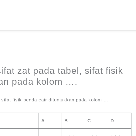
fat zat pada tabel, sifat fisik
kan pada kolom ….
 sifat fisik benda cair ditunjukkan pada kolom ….
A
B
C
D