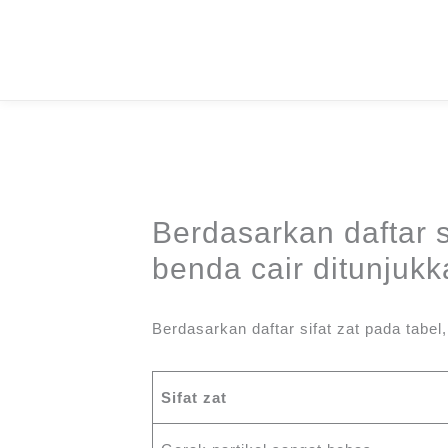
Skip
to
content
Berdasarkan daftar si
benda cair ditunjuk
Berdasarkan daftar sifat zat pada tabel,
Sifat zat