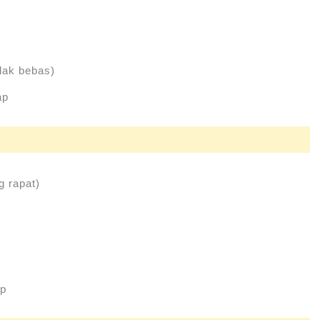
idak bebas)
ap
g rapat)
ap