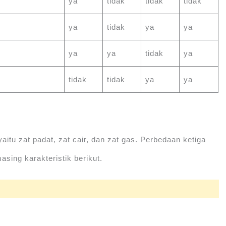
ya
tidak
tidak
tidak
ya
tidak
ya
ya
ya
ya
tidak
ya
tidak
tidak
ya
ya
aitu zat padat, zat cair, dan zat gas. Perbedaan ketiga
sing karakteristik berikut.