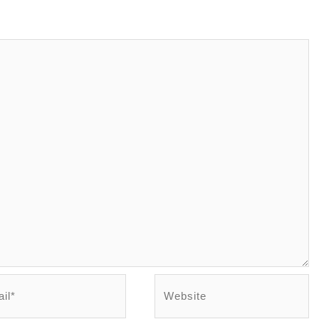
l*
Website