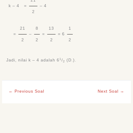
21
k – 4
=
– 4
2
21
8
13
1
=
–
=
= 6
2
2
2
2
1
Jadi, nilai k – 4 adalah 6
/
(D.).
2
←
Previous Soal
Next Soal
→