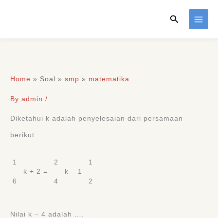
Skip
Search
to
content
Home
»
Soal
»
smp
»
matematika
By
admin
/
Diketahui k adalah penyelesaian dari persamaan
berikut.
1
2
1
k + 2 =
k – 1
6
4
2
Nilai k – 4 adalah ….