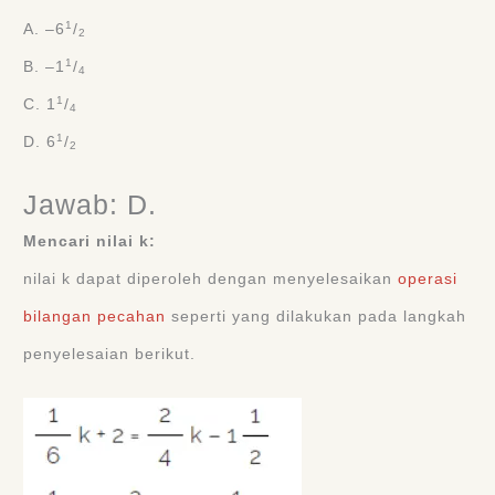
1
A. ‒6
/
2
1
B. ‒1
/
4
1
C. 1
/
4
1
D. 6
/
2
Jawab: D.
Mencari nilai k:
nilai k dapat diperoleh dengan menyelesaikan
operasi
bilangan pecahan
seperti yang dilakukan pada langkah
penyelesaian berikut.