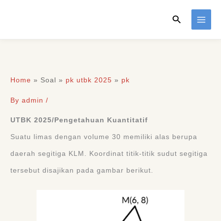
Skip
Search
to
content
Home
»
Soal
»
pk utbk 2025
»
pk
By
admin
/
UTBK 2025/Pengetahuan Kuantitatif
Suatu limas dengan volume 30 memiliki alas berupa
daerah segitiga KLM. Koordinat titik-titik sudut segitiga
tersebut disajikan pada gambar berikut.