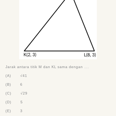
Jarak antara titik M dan KL sama dengan ….
(A) √41
(B) 6
(C) √29
(D) 5
(E) 3