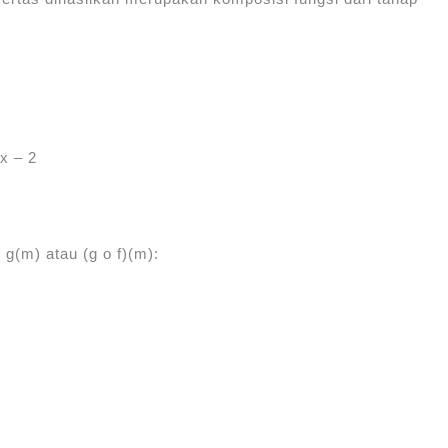
x ‒ 2
g(m) atau (g o f)(m):