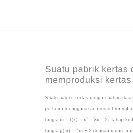
Skip
to
content
Suatu pabrik kertas
memproduksi kertas 
Suatu pabrik kertas dengan bahan dasa
pertama menggunakan mesin I menghasi
2
fungsi m = f(x) = x
‒ 3x ‒ 2. Tahap ke
fungsi g(m) = 4m + 2 dengan x dan m d