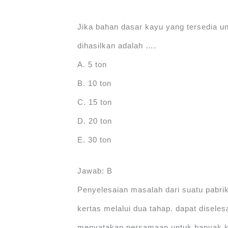
Jika bahan dasar kayu yang tersedia un
dihasilkan adalah ….
A. 5 ton
B. 10 ton
C. 15 ton
D. 20 ton
E. 30 ton
Jawab: B
Penyelesaian masalah dari suatu pabri
kertas melalui dua tahap. dapat disele
menyatakan persamaan untuk banyak ke