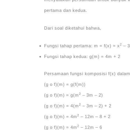
pertama dan kedua.
Dari soal diketahui bahwa,
2
Fungsi tahap pertama: m = f(x) = x
‒ 3
Fungsi tahap kedua: g(m) = 4m + 2
Persamaan fungsi komposisi f(x) dalam 
(g o f)(m) = g(f(m))
2
(g o f)(m) = g(m
‒ 3m ‒ 2)
2
(g o f)(m) = 4(m
‒ 3m ‒ 2) + 2
2
(g o f)(m) = 4m
‒ 12m ‒ 8 + 2
2
(g o f)(m) = 4m
‒ 12m ‒ 6