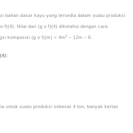
ari bahan dasar kayu yang tersedia dalam suatu produksi
)(4). Nilai dari (g o f)(4) diketahui dengan cara
2
gsi komposisi (g o f)(m) = 4m
‒ 12m ‒ 6.
(4):
dia untuk suatu produksi sebesar 4 ton, banyak kertas