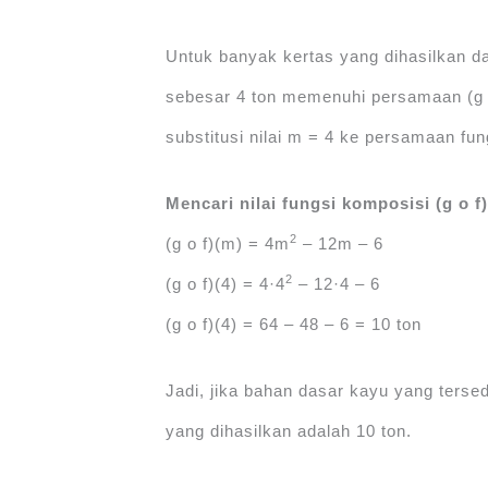
Untuk banyak kertas yang dihasilkan d
sebesar 4 ton memenuhi persamaan (g o f
substitusi nilai m = 4 ke persamaan fun
Mencari nilai fungsi komposisi (g o f)
2
(g o f)(m) = 4m
‒ 12m ‒ 6
2
(g o f)(4) = 4·4
‒ 12·4 ‒ 6
(g o f)(4) = 64 ‒ 48 ‒ 6 = 10 ton
Jadi, jika bahan dasar kayu yang terse
yang dihasilkan adalah 10 ton.