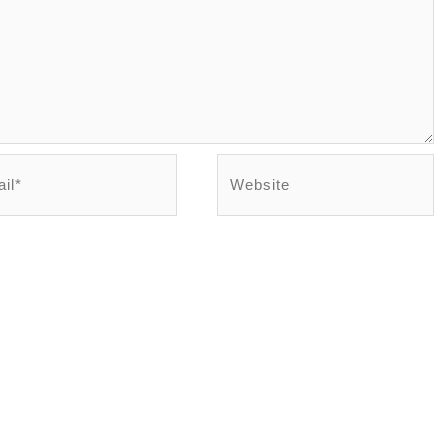
l*
Website