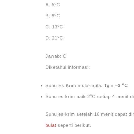
o
A. 5
C
o
B. 8
C
o
C. 13
C
o
D. 21
C
Jawab: C
Diketahui informasi:
o
Suhu Es Krim mula-mula:
T
= –3
C
0
o
Suhu es krim naik 2
C setiap 4 menit di
Suhu es krim setelah 16 menit dapat d
bulat
seperti berikut.