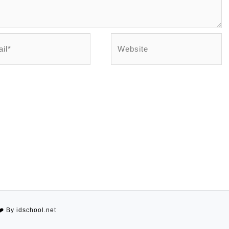
l*
Website
❤️
By idschool.net