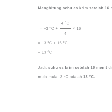
Menghitung sehu es krim setelah 16 
o
4
C
o
= –3
C +
× 16
4
o
o
= –3
C + 16
C
o
= 13
C
Jadi,
suhu es krim setelah 16 menit
di
o
o
mula-mula -3
C adalah
13
C
.