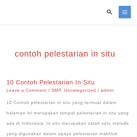
Skip
Search
to
content
contoh pelestarian in situ
10 Contoh Pelestarian In Situ
Leave a Comment
/
SMP
,
Uncategorized
/
admin
10 Contoh pelestarian in situ yang termuat dalam
halaman ini merupakan tempat pelestarian in situ yang
ada di Indonesia. In situ merupakan salah satu metode
yang digunakan dalam upaya pelestarian makhluk