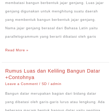
membatasi bangun berbentuk jajar genjang. Luas jajar
genjang digunakan untuk menghitung suatu daerah
yang membentuk bangun berbentuk jajar genjang.
Nama jajar genjang berasal dari Bahasa Latin yaitu
parallelogrammum yang berarti dibatasi oleh garis
Rumus
Read More »
Keliling
dan
Rumus Luas dan Keliling Bangun Datar
Luas
+Contohnya
Jajar
Leave a Comment
/
SD
/
admin
Genjang
Bangun datar merupakan bagian dari bidang datar
yang dibatasi oleh garis-garis lurus atau lengkung. Ada
beberapa macam bentuk bangun datar yaitu segitiga,