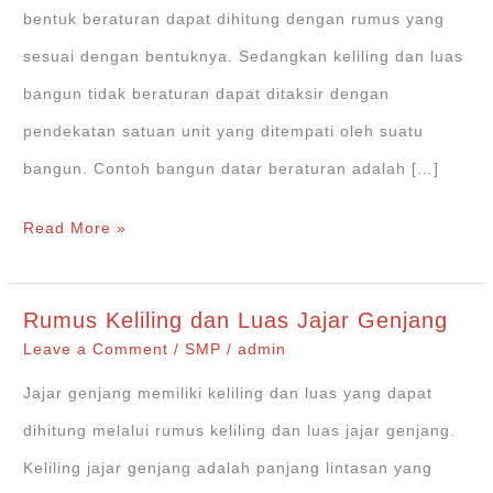
bentuk beraturan dapat dihitung dengan rumus yang
sesuai dengan bentuknya. Sedangkan keliling dan luas
bangun tidak beraturan dapat ditaksir dengan
pendekatan satuan unit yang ditempati oleh suatu
bangun. Contoh bangun datar beraturan adalah […]
Cara
Read More »
Menaksir
Keliling
Rumus Keliling dan Luas Jajar Genjang
dan
Leave a Comment
/
SMP
/
admin
Luas
Jajar genjang memiliki keliling dan luas yang dapat
Bangun
dihitung melalui rumus keliling dan luas jajar genjang.
Tidak
Keliling jajar genjang adalah panjang lintasan yang
Beraturan