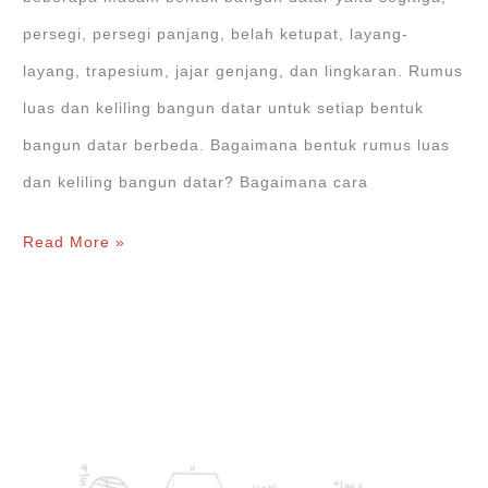
persegi, persegi panjang, belah ketupat, layang-
layang, trapesium, jajar genjang, dan lingkaran. Rumus
luas dan keliling bangun datar untuk setiap bentuk
bangun datar berbeda. Bagaimana bentuk rumus luas
dan keliling bangun datar? Bagaimana cara
Rumus
Read More »
Luas
dan
Keliling
Bangun
Datar
+Contohnya