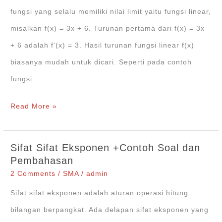
fungsi yang selalu memiliki nilai limit yaitu fungsi linear,
misalkan f(x) = 3x + 6. Turunan pertama dari f(x) = 3x
+ 6 adalah f'(x) = 3. Hasil turunan fungsi linear f(x)
biasanya mudah untuk dicari. Seperti pada contoh
fungsi
Definisi
Read More »
Turunan
Fungsi
Sifat Sifat Eksponen +Contoh Soal dan
dan
Pembahasan
8
2 Comments
/
SMA
/
admin
Teorema
Sifat sifat eksponen adalah aturan operasi hitung
+
bilangan berpangkat. Ada delapan sifat eksponen yang