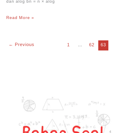
dan alog bn = n × alog
11
Read More »
Sifat-
Sifat
←
Previous
1
…
62
63
Logaritma
+Cara
menggunakannya