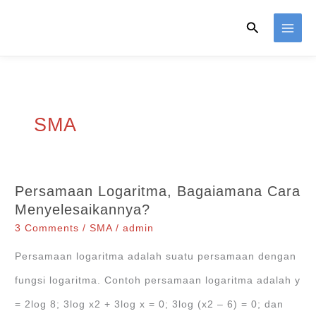
Skip
Search
to
content
SMA
Persamaan Logaritma, Bagaiamana Cara
Menyelesaikannya?
3 Comments
/
SMA
/
admin
Persamaan logaritma adalah suatu persamaan dengan
fungsi logaritma. Contoh persamaan logaritma adalah y
= 2log 8; 3log x2 + 3log x = 0; 3log (x2 – 6) = 0; dan