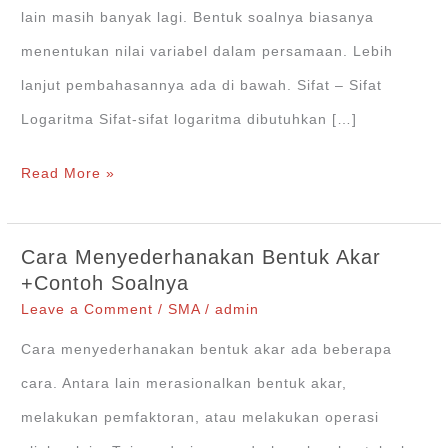
lain masih banyak lagi. Bentuk soalnya biasanya
menentukan nilai variabel dalam persamaan. Lebih
lanjut pembahasannya ada di bawah. Sifat – Sifat
Logaritma Sifat-sifat logaritma dibutuhkan […]
Persamaan
Read More »
Logaritma,
Bagaiamana
Cara Menyederhanakan Bentuk Akar
Cara
+Contoh Soalnya
Menyelesaikannya?
Leave a Comment
/
SMA
/
admin
Cara menyederhanakan bentuk akar ada beberapa
cara. Antara lain merasionalkan bentuk akar,
melakukan pemfaktoran, atau melakukan operasi