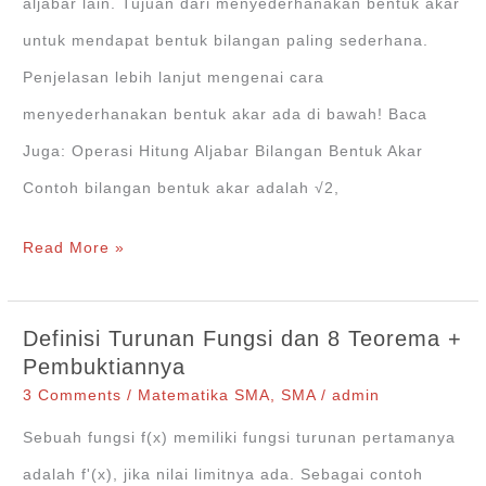
aljabar lain. Tujuan dari menyederhanakan bentuk akar
untuk mendapat bentuk bilangan paling sederhana.
Penjelasan lebih lanjut mengenai cara
menyederhanakan bentuk akar ada di bawah! Baca
Juga: Operasi Hitung Aljabar Bilangan Bentuk Akar
Contoh bilangan bentuk akar adalah √2,
Cara
Read More »
Menyederhanakan
Bentuk
Definisi Turunan Fungsi dan 8 Teorema +
Akar
Pembuktiannya
+Contoh
3 Comments
/
Matematika SMA
,
SMA
/
admin
Soalnya
Sebuah fungsi f(x) memiliki fungsi turunan pertamanya
adalah f'(x), jika nilai limitnya ada. Sebagai contoh