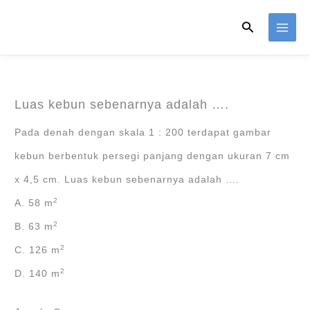
Skip
Search
to
content
Luas kebun sebenarnya adalah ….
Pada denah dengan skala 1 : 200 terdapat gambar
kebun berbentuk persegi panjang dengan ukuran 7 cm
x 4,5 cm. Luas kebun sebenarnya adalah ….
2
A. 58 m
2
B. 63 m
2
C. 126 m
2
D. 140 m