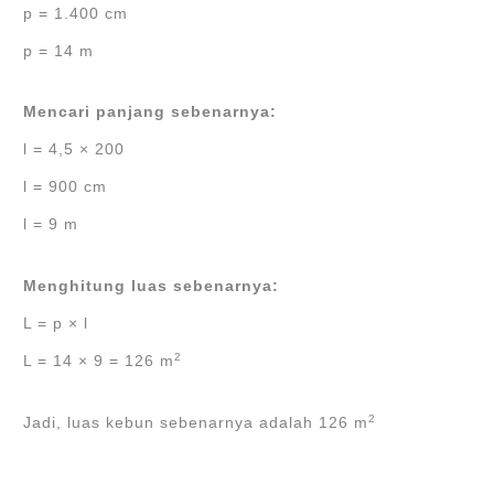
p = 1.400 cm
p = 14 m
Mencari panjang sebenarnya:
l = 4,5 × 200
l = 900 cm
l = 9 m
Menghitung luas sebenarnya:
L = p × l
2
L = 14 × 9 = 126 m
2
Jadi, luas kebun sebenarnya adalah 126 m