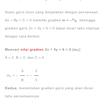
Suatu garis lurus yang dinyatakan dengan persamaan
A
Ax + By + C = 0 memiliki gradien
m = ‒
/
. Sehingga,
B
gradien garis 2x + 3y + 6 = 0 dapat dicari tahu nilainya
dengan cara berikut.
Mencari
nilai gradien
2x + 3y + 6 = 0 (m
):
1
A = 2, B = 3, dan C = 6
A
2
m
= ‒
= ‒
1
B
3
Kedua,
menentukan gradien garis yang akan dicari
tahu persamaannya.