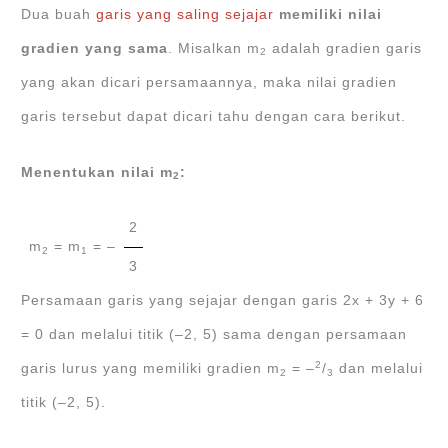
Dua buah
garis yang saling sejajar
memiliki nilai
gradien yang sama
. Misalkan m
adalah gradien garis
2
yang akan dicari persamaannya, maka nilai gradien
garis tersebut dapat dicari tahu dengan cara berikut.
Menentukan nilai m
:
2
2
m
= m
= ‒
2
1
3
Persamaan garis yang sejajar dengan garis 2x + 3y + 6
= 0 dan melalui titik (‒2, 5) sama dengan persamaan
2
garis lurus yang memiliki gradien m
= ‒
/
dan melalui
2
3
titik (‒2, 5).