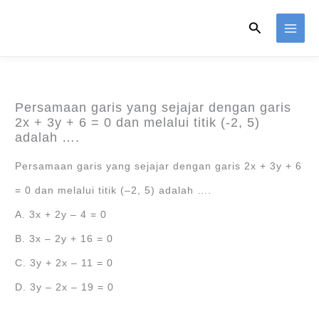
Skip
Search
to
content
Persamaan garis yang sejajar dengan garis
2x + 3y + 6 = 0 dan melalui titik (-2, 5)
adalah ….
Persamaan garis yang sejajar dengan garis 2x + 3y + 6
= 0 dan melalui titik (‒2, 5) adalah ….
A. 3x + 2y ‒ 4 = 0
B. 3x ‒ 2y + 16 = 0
C. 3y + 2x ‒ 11 = 0
D. 3y ‒ 2x ‒ 19 = 0