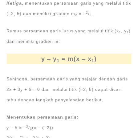
Ketiga,
menentukan persamaan garis yang melalui titik
2
(‒2, 5) dan memiliki gradien m
= ‒
/
.
2
3
Rumus persamaan garis lurus yang melalui titik (x
, y
)
1
1
dan memiliki gradien m:
y ‒ y
= m(x ‒ x
)
1
1
Sehingga, persamaan garis yang sejajar dengan garis
2x + 3y + 6 = 0 dan melalui titik (‒2, 5) dapat dicari
tahu dengan langkah penyelesaian berikut.
Menentukan persamaan garis:
2
y ‒ 5 = ‒
/
(x ‒ (‒2))
3