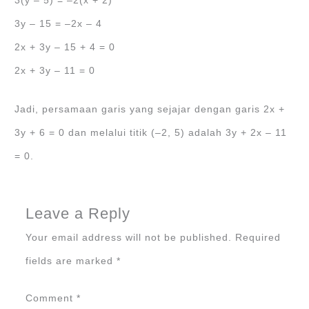
3(y ‒ 5) = ‒2(x + 2)
3y ‒ 15 = ‒2x ‒ 4
2x + 3y ‒ 15 + 4 = 0
2x + 3y ‒ 11 = 0
Jadi, persamaan garis yang sejajar dengan garis 2x +
3y + 6 = 0 dan melalui titik (‒2, 5) adalah 3y + 2x ‒ 11
= 0.
Leave a Reply
Your email address will not be published.
Required
fields are marked
*
Comment
*