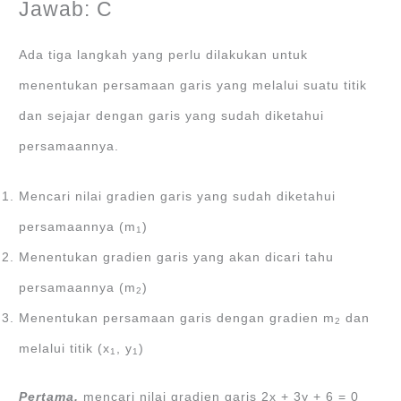
Jawab: C
Ada tiga langkah yang perlu dilakukan untuk
menentukan persamaan garis yang melalui suatu titik
dan sejajar dengan garis yang sudah diketahui
persamaannya.
Mencari nilai gradien garis yang sudah diketahui
persamaannya (m
)
1
Menentukan gradien garis yang akan dicari tahu
persamaannya (m
)
2
Menentukan persamaan garis dengan gradien m
dan
2
melalui titik (x
, y
)
1
1
Pertama,
mencari nilai gradien garis 2x + 3y + 6 = 0