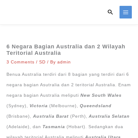
Skip
Search
to
content
6 Negara Bagian Australia dan 2 Wilayah
Teritorial Australia
3 Comments
/
SD
/ By
admin
Benua Australia terdiri dari 8 bagian yang terdiri dari 6
negara bagian Asutralia dan 2 teritorial Australia. Enam
negara bagian Australia meliputi
New South Wales
(Sydney),
Victoria
(Melbourne),
Queendsland
(Brisbane),
Australia Barat
(Perth),
Australia Selatan
(Adelaide), dan
Tasmania
(Hobart). Sedangkan dua
wilayah teritorial Australia meliputi
Australia Utara