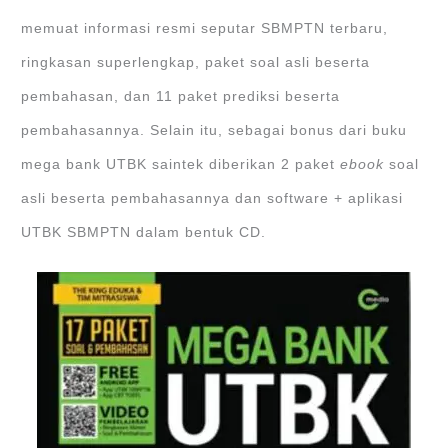
memuat informasi resmi seputar SBMPTN terbaru,
ringkasan superlengkap, paket soal asli beserta
pembahasan, dan 11 paket prediksi beserta
pembahasannya. Selain itu, sebagai bonus dari buku
mega bank UTBK saintek diberikan 2 paket
ebook
soal
asli beserta pembahasannya dan software + aplikasi
UTBK SBMPTN dalam bentuk CD.