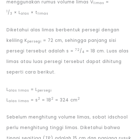
menggunakan rumus volume limas V
=
limas
1
/
× L
× t
3
alas
limas
Diketahui alas limas berbentuk persegi dengan
keliling K
= 72 cm, sehingga panjang sisi
persegi
72
persegi tersebut adalah s =
/
= 18 cm. Luas alas
4
limas atau luas persegi tersebut dapat dihitung
seperti cara berikut.
L
= L
alas limas
persegi
2
2
2
L
= s
= 18
= 324 cm
alas limas
Sebelum menghitung volume limas, sobat idschool
perlu menghitung tinggi limas. Diketahui bahwa
tinggi segitiga (TP) adalah 15 cm dan panjang rusuk