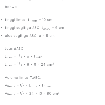
bahwa:
tinggi limas: t
= 10 cm
limas
tinggi segitiga ABC: t
= 6 cm
∆ABC
alas segitiga ABC: a = 8 cm
Luas ∆ABC:
1
L
=
/
× a × t
alas
2
∆ABC
1
2
L
=
/
× 8 × 6 = 24 cm
alas
2
Volume limas T.ABC:
1
V
=
/
× L
× t
limas
3
alas
limas
1
3
V
=
/
× 24 × 10 = 80 cm
limas
3