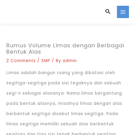
Skip
Search
to
content
Rumus Volume Limas dengan Berbagai
Bentuk Alas
2 Comments
/
SMP
/ By
admin
Limas adalah bangun ruang yang dibatasi oleh
segitiga-segitiga pada sisi tegaknya dan sebuah
segi-n sebagai alasanya. Nama limas bergantung
pada bentuk alasnya, misalnya limas dengan alas
berbentuk segitiga disebut limas segitiga. Pada
limas segitiga memiliki sebuah alas berbentuk
segitiga dan tiga sisi tegak berbentuk segitiga