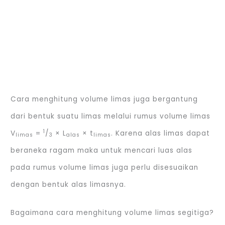
Cara menghitung volume limas juga bergantung
dari bentuk suatu limas melalui rumus volume limas
1
V
=
/
× L
× t
. Karena alas limas dapat
limas
3
alas
limas
beraneka ragam maka untuk mencari luas alas
pada rumus volume limas juga perlu disesuaikan
dengan bentuk alas limasnya.
Bagaimana cara menghitung volume limas segitiga?