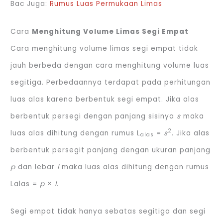
Bac Juga:
Rumus Luas Permukaan Limas
Cara
Menghitung Volume Limas Segi Empat
Cara menghitung volume limas segi empat tidak
jauh berbeda dengan cara menghitung volume luas
segitiga. Perbedaannya terdapat pada perhitungan
luas alas karena berbentuk segi empat. Jika alas
berbentuk persegi dengan panjang sisinya
s
maka
2
luas alas dihitung dengan rumus L
=
s
. Jika alas
alas
berbentuk persegit panjang dengan ukuran panjang
p
dan lebar
ℓ
maka luas alas dihitung dengan rumus
Lalas =
p
×
ℓ
.
Segi empat tidak hanya sebatas segitiga dan segi