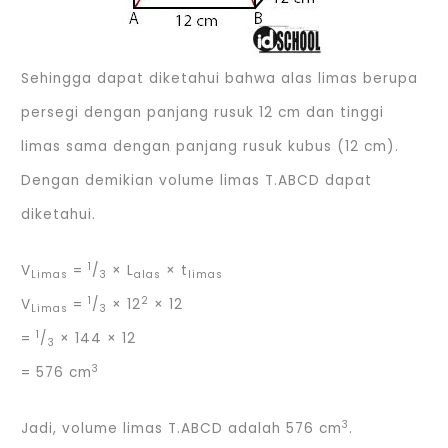
Sehingga dapat diketahui bahwa alas limas berupa
persegi dengan panjang rusuk 12 cm dan tinggi
limas sama dengan panjang rusuk kubus (12 cm).
Dengan demikian volume limas T.ABCD dapat
diketahui.
1
V
=
/
× L
× t
Limas
3
alas
limas
1
2
V
=
/
× 12
× 12
Limas
3
1
=
/
× 144 × 12
3
3
= 576 cm
3
Jadi, volume limas T.ABCD adalah 576 cm
.