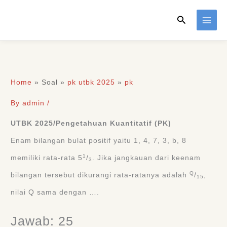
Skip
Search
to
content
Home
»
Soal
»
pk utbk 2025
»
pk
By
admin
/
UTBK 2025/Pengetahuan Kuantitatif (PK)
Enam bilangan bulat positif yaitu 1, 4, 7, 3, b, 8
1
memiliki rata-rata 5
/
. Jika jangkauan dari keenam
3
Q
bilangan tersebut dikurangi rata-ratanya adalah
/
,
15
nilai Q sama dengan ….
Jawab: 25