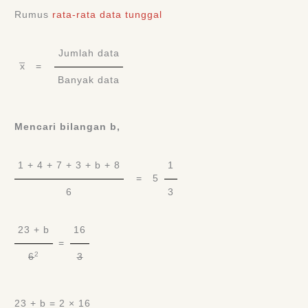
Rumus
rata-rata data tunggal
Jumlah data
x̅ =
Banyak data
Mencari bilangan b,
1 + 4 + 7 + 3 + b + 8
1
= 5
6
3
23 + b
16
=
2
6
3
23 + b = 2 × 16