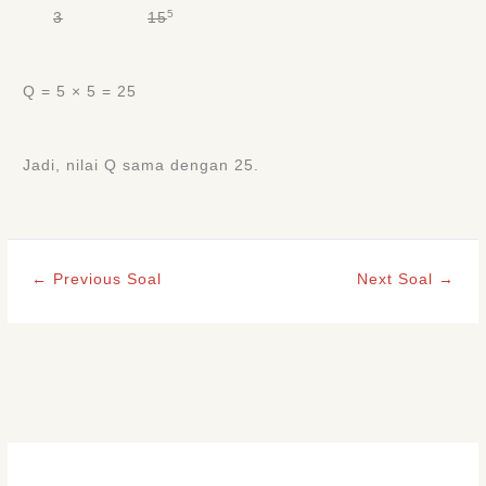
5
3
15
Q = 5 × 5 = 25
Jadi, nilai Q sama dengan 25.
←
Previous Soal
Next Soal
→