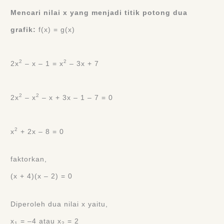
Mencari nilai x yang menjadi titik potong dua
grafik:
f(x) = g(x)
2
2
2x
– x – 1 = x
– 3x + 7
2
2
2x
– x
– x + 3x – 1 – 7 = 0
2
x
+ 2x – 8 = 0
faktorkan,
(x + 4)(x – 2) = 0
Diperoleh dua nilai x yaitu,
x
= –4 atau x
= 2
1
2