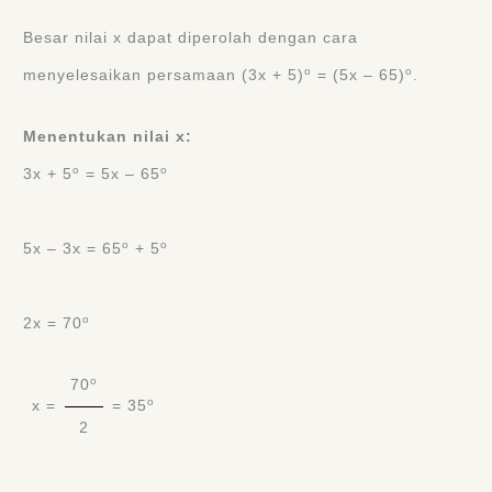
Besar nilai x dapat diperolah dengan cara
o
o
menyelesaikan persamaan (3x + 5)
= (5x – 65)
.
Menentukan nilai x:
o
o
3x + 5
= 5x – 65
o
o
5x – 3x = 65
+ 5
o
2x = 70
o
70
o
x =
= 35
2