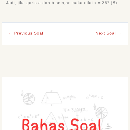
o
Jadi, jika garis a dan b sejajar maka nilai x = 35
(B).
←
Previous Soal
Next Soal
→