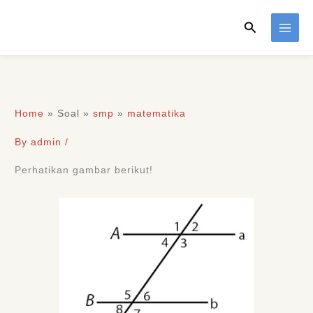
Skip
Search
to
content
Home
»
Soal
»
smp
»
matematika
By
admin
/
Perhatikan gambar berikut!