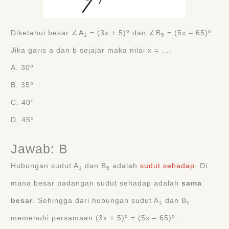
o
o
Diketahui besar ∠A
= (3x + 5)
dan ∠B
= (5x – 65)
.
1
5
Jika garis a dan b sejajar maka nilai x = ….
o
A. 30
o
B. 35
o
C. 40
o
D. 45
Jawab: B
Hubungan sudut A
dan B
adalah
sudut sehadap
. Di
1
5
mana besar padangan sudut sehadap adalah
sama
besar
. Sehingga dari hubungan sudut A
dan B
1
5
o
o
memenuhi persamaan (3x + 5)
= (5x – 65)
.