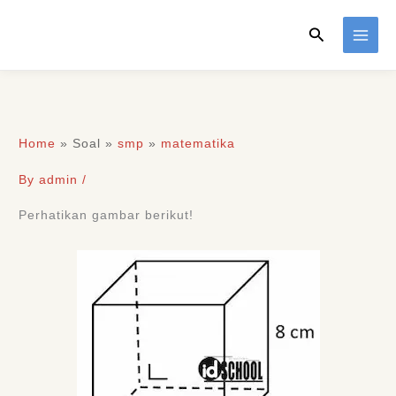
Skip
Search
to
content
Home
»
Soal
»
smp
»
matematika
By
admin
/
Perhatikan gambar berikut!