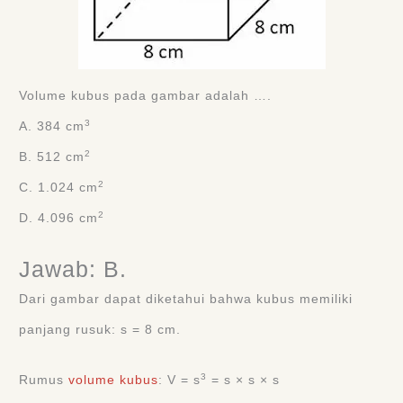
Volume kubus pada gambar adalah ….
3
A. 384 cm
2
B. 512 cm
2
C. 1.024 cm
2
D. 4.096 cm
Jawab: B.
Dari gambar dapat diketahui bahwa kubus memiliki
panjang rusuk: s = 8 cm.
3
Rumus
volume kubus
: V = s
= s × s × s