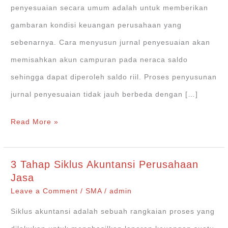
penyesuaian secara umum adalah untuk memberikan
gambaran kondisi keuangan perusahaan yang
sebenarnya. Cara menyusun jurnal penyesuaian akan
memisahkan akun campuran pada neraca saldo
sehingga dapat diperoleh saldo riil. Proses penyusunan
jurnal penyesuaian tidak jauh berbeda dengan […]
Contoh
Read More »
Cara
Menyusun
3 Tahap Siklus Akuntansi Perusahaan
Jurnal
Jasa
Penyesuaian
Leave a Comment
/
SMA
/
admin
Siklus akuntansi adalah sebuah rangkaian proses yang