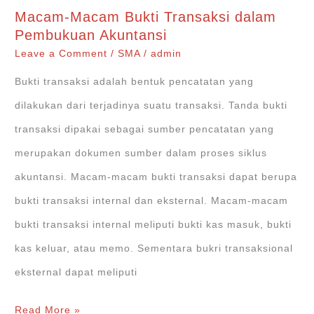
dan
Macam-Macam Bukti Transaksi dalam
Kredit
Pembukuan Akuntansi
dalam
Leave a Comment
/
SMA
/
admin
Pembukuan
Bukti transaksi adalah bentuk pencatatan yang
Akuntansi
dilakukan dari terjadinya suatu transaksi. Tanda bukti
transaksi dipakai sebagai sumber pencatatan yang
merupakan dokumen sumber dalam proses siklus
akuntansi. Macam-macam bukti transaksi dapat berupa
bukti transaksi internal dan eksternal. Macam-macam
bukti transaksi internal meliputi bukti kas masuk, bukti
kas keluar, atau memo. Sementara bukri transaksional
eksternal dapat meliputi
Macam-
Read More »