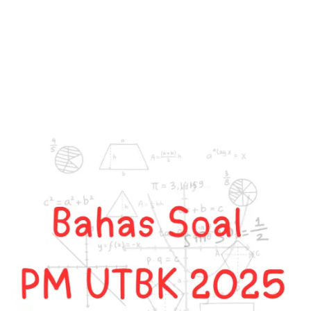
Macam
Bukti
Transaksi
dalam
Pembukuan
Akuntansi