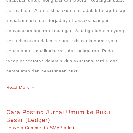
dilakukan untuk menghasilkan laporan keuangan suatu
perusahaan. Atau, siklus akuntansi adalah tahap-tahap
kegiatan mulai dari terjadinya transaksi sampai
penyusunan laporan keuangan. Ada tiga tahapan yang
perlu dilakukan dalam sebuah siklus akuntansi yaitu
pencatatan, pengikhtisaran, dan pelaporan. Pada
tahap pencatatan dalam siklus akuntansi terdiri dari
pembuatan dan penerimaan bukti
3
Read More »
Tahap
Siklus
Cara Posting Jurnal Umum ke Buku
Akuntansi
Besar (Ledger)
Perusahaan
Leave a Comment
/
SMA
/
admin