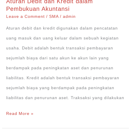
Aturan Debit dan Kredit dalam
Umum
Pembukuan Akuntansi
pada
Leave a Comment
/
SMA
/
admin
Pembukuan
Aturan debit dan kredit digunakan dalam pencatatan
Akuntansi
uang masuk dan uang keluar dalam sebuah kegiatan
usaha. Debit adalah bentuk transaksi pembayaran
sejumlah biaya dari satu akun ke akun lain yang
berdampak pada peningkatan aset dan penurunan
liabilitas. Kredit adalah bentuk transaksi pembayaran
sejumlah biaya yang berdampak pada peningkatan
liabilitas dan penurunan aset. Traksaksi yang dilakukan
Aturan
Read More »
Debit