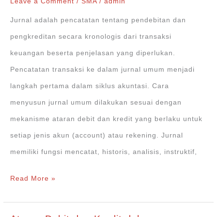
ke
Leave a Comment
/
SMA
/
admin
Buku
Jurnal adalah pencatatan tentang pendebitan dan
Besar
pengkreditan secara kronologis dari transaksi
(Ledger)
keuangan beserta penjelasan yang diperlukan.
Pencatatan transaksi ke dalam jurnal umum menjadi
langkah pertama dalam siklus akuntasi. Cara
menyusun jurnal umum dilakukan sesuai dengan
mekanisme ataran debit dan kredit yang berlaku untuk
setiap jenis akun (account) atau rekening. Jurnal
memiliki fungsi mencatat, historis, analisis, instruktif,
Cara
Read More »
Menyusun
Jurnal