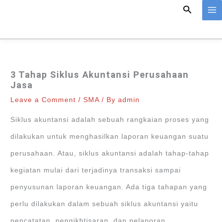
Search
Skip
to
content
3 Tahap Siklus Akuntansi Perusahaan
Jasa
Leave a Comment
/
SMA
/ By
admin
Siklus akuntansi adalah sebuah rangkaian proses yang
dilakukan untuk menghasilkan laporan keuangan suatu
perusahaan. Atau, siklus akuntansi adalah tahap-tahap
kegiatan mulai dari terjadinya transaksi sampai
penyusunan laporan keuangan. Ada tiga tahapan yang
perlu dilakukan dalam sebuah siklus akuntansi yaitu
pencatatan, pengikhtisaran, dan pelaporan.