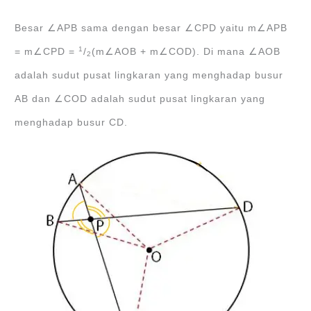
Besar ∠APB sama dengan besar ∠CPD yaitu m∠APB
1
= m∠CPD =
/
(m∠AOB + m∠COD). Di mana ∠AOB
2
adalah sudut pusat lingkaran yang menghadap busur
AB dan ∠COD adalah sudut pusat lingkaran yang
menghadap busur CD.