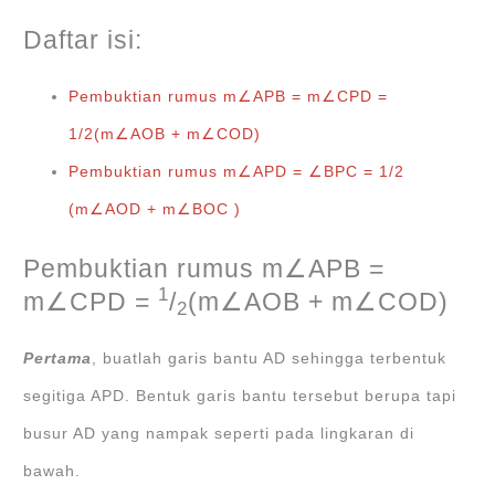
Daftar isi:
Pembuktian rumus m∠APB = m∠CPD =
1/2(m∠AOB + m∠COD)
Pembuktian rumus m∠APD = ∠BPC = 1/2
(m∠AOD + m∠BOC )
Pembuktian rumus m∠APB =
1
m∠CPD =
/
(m∠AOB + m∠COD)
2
Pertama
, buatlah garis bantu AD sehingga terbentuk
segitiga APD. Bentuk garis bantu tersebut berupa tapi
busur AD yang nampak seperti pada lingkaran di
bawah.