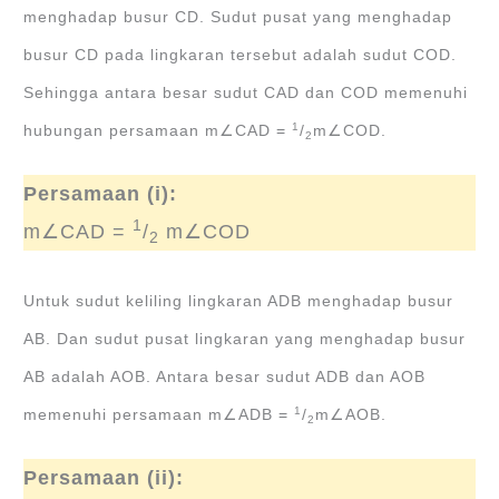
menghadap busur CD. Sudut pusat yang menghadap
busur CD pada lingkaran tersebut adalah sudut COD.
Sehingga antara besar sudut CAD dan COD memenuhi
1
hubungan persamaan m∠CAD =
/
m∠COD.
2
Persamaan (i):
1
m∠CAD =
/
m∠COD
2
Untuk sudut keliling lingkaran ADB menghadap busur
AB. Dan sudut pusat lingkaran yang menghadap busur
AB adalah AOB. Antara besar sudut ADB dan AOB
1
memenuhi persamaan m∠ADB =
/
m∠AOB.
2
Persamaan (ii):