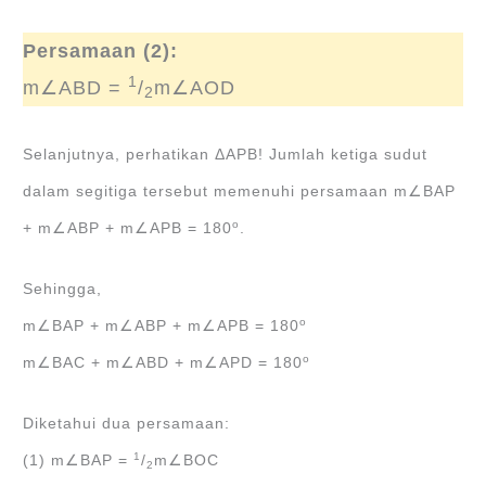
Persamaan (2):
1
m∠ABD =
/
m∠AOD
2
Selanjutnya, perhatikan ΔAPB! Jumlah ketiga sudut
dalam segitiga tersebut memenuhi persamaan m∠BAP
o
+ m∠ABP + m∠APB = 180
.
Sehingga,
o
m∠BAP + m∠ABP + m∠APB = 180
o
m∠BAC + m∠ABD + m∠APD = 180
Diketahui dua persamaan:
1
(1) m∠BAP =
/
m∠BOC
2