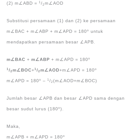
1
(2) m∠ABD =
/
m∠AOD
2
Substitusi persamaan (1) dan (2) ke persamaan
o
m∠BAC + m∠ABP + m∠APD = 180
untuk
mendapatkan persamaan besar ∠APB.
o
m∠BAC
+
m∠ABP
+ m∠APD = 180
1
1
o
/
m∠BOC
+
/
m∠AOD
+m∠APD = 180
2
2
o
1
m∠APD = 180
‒
/
(m∠AOD+m∠BOC)
2
Jumlah besar ∠APB dan besar ∠APD sama dengan
o
besar sudut lurus (180
).
Maka,
o
m∠APB + m∠APD = 180