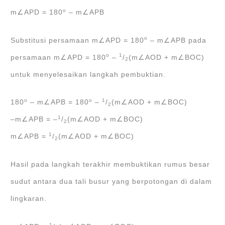
o
m∠APD = 180
‒ m∠APB
o
Substitusi persamaan m∠APD = 180
‒ m∠APB pada
o
1
persamaan m∠APD = 180
‒
/
(m∠AOD + m∠BOC)
2
untuk menyelesaikan langkah pembuktian.
o
o
1
180
‒ m∠APB = 180
‒
/
(m∠AOD + m∠BOC)
2
1
‒m∠APB = ‒
/
(m∠AOD + m∠BOC)
2
1
m∠APB =
/
(m∠AOD + m∠BOC)
2
Hasil pada langkah terakhir membuktikan rumus besar
sudut antara dua tali busur yang berpotongan di dalam
lingkaran.
1