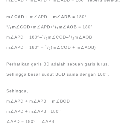
m∠CAD + m∠APD + m∠ADB = 180
seperti berikut.
o
m∠CAD
+ m∠APD +
m∠ADB
= 180
1
1
o
/
m∠COD
+m∠APD+
/
m∠AOB
= 180
2
2
o
1
1
m∠APD = 180
‒
/
m∠COD‒
/
m∠AOB
2
2
o
1
m∠APD = 180
‒
/
(m∠COD + m∠AOB)
2
Perhatikan garis BD adalah sebuah garis lurus.
o
Sehingga besar sudut BOD sama dengan 180
.
Sehingga,
m∠APD + m∠APB = m∠BOD
o
m∠APD + m∠APB =180
o
∠APD = 180
‒ ∠APB