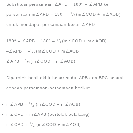
o
Substitusi persamaan ∠APD = 180
‒ ∠APB ke
o
1
persamaan m∠APD = 180
‒
/
(m∠COD + m∠AOB)
2
untuk mendapat persamaan besar ∠APD.
o
o
1
180
‒ ∠APB = 180
‒
/
(m∠COD + m∠AOB)
2
1
‒∠APB = ‒
/
(m∠COD + m∠AOB)
2
1
∠APB =
/
(m∠COD + m∠AOB)
2
Diperoleh hasil akhir besar sudut APB dan BPC sesuai
dengan persamaan-persamaan berikut.
1
m∠APB =
/
(m∠COD + m∠AOB)
2
m∠CPD = m∠APB (bertolak belakang)
1
m∠CPD =
/
(m∠COD + m∠AOB)
2