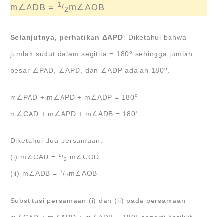
1
m∠ADB =
/
m∠AOB
2
Selanjutnya, perhatikan ΔAPD!
Diketahui bahwa
o
jumlah sudut dalam segitita = 180
sehingga jumlah
o
besar ∠PAD, ∠APD, dan ∠ADP adalah 180
.
o
m∠PAD + m∠APD + m∠ADP = 180
o
m∠CAD + m∠APD + m∠ADB = 180
Diketahui dua persamaan:
1
(i) m∠CAD =
/
m∠COD
2
1
(ii) m∠ADB =
/
m∠AOB
2
Substitusi persamaan (i) dan (ii) pada persamaan
o