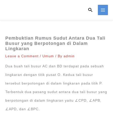
Skip
Search
to
content
Pembuktian Rumus Sudut Antara Dua Tali
Busur yang Berpotongan di Dalam
Lingkaran
Leave a Comment
/
Umum
/ By
admin
Dua buah tali busur AC dan BD terdapat pada sebuah
lingkaran dengan titik pusat O. Kedua tali busur
tersebut berpotongan di dalam lingkaran pada titik P.
Terbentuk dua pasang sudut antara dua tali busur yang
berpotongan di dalam lingkaran yaitu ∠CPD, ∠APB,
∠APD, dan ∠BPC.