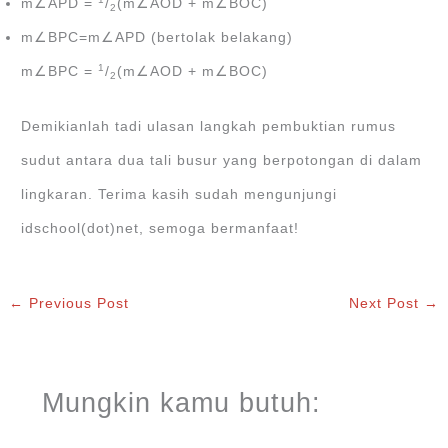
m∠APD =
/
(m∠AOD + m∠BOC)
2
m∠BPC=m∠APD (bertolak belakang)
1
m∠BPC =
/
(m∠AOD + m∠BOC)
2
Demikianlah tadi ulasan langkah pembuktian rumus
sudut antara dua tali busur yang berpotongan di dalam
lingkaran. Terima kasih sudah mengunjungi
idschool(dot)net, semoga bermanfaat!
←
Previous Post
Next Post
→
Mungkin kamu butuh: