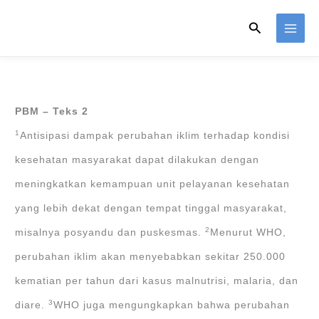
Skip
Search
to
content
PBM – Teks 2
1
Antisipasi dampak perubahan iklim terhadap kondisi
kesehatan masyarakat dapat dilakukan dengan
meningkatkan kemampuan unit pelayanan kesehatan
yang lebih dekat dengan tempat tinggal masyarakat,
2
misalnya posyandu dan puskesmas.
Menurut WHO,
perubahan iklim akan menyebabkan sekitar 250.000
kematian per tahun dari kasus malnutrisi, malaria, dan
3
diare.
WHO juga mengungkapkan bahwa perubahan