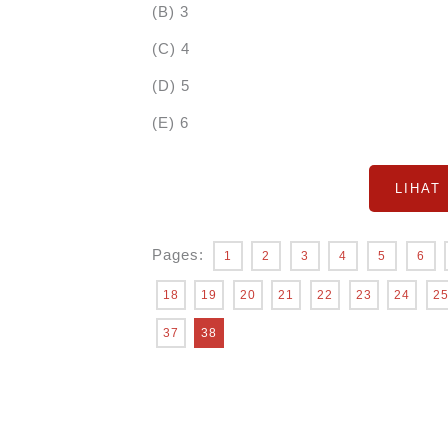
(B) 3
(C) 4
(D) 5
(E) 6
LIHAT
Pages:
1
2
3
4
5
6
18
19
20
21
22
23
24
2
37
38