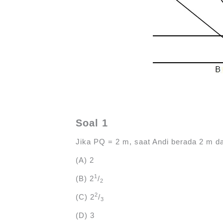
Soal 1
Jika PQ = 2 m, saat Andi berada 2 m dar
(A) 2
1
(B) 2
/
2
2
(C) 2
/
3
(D) 3