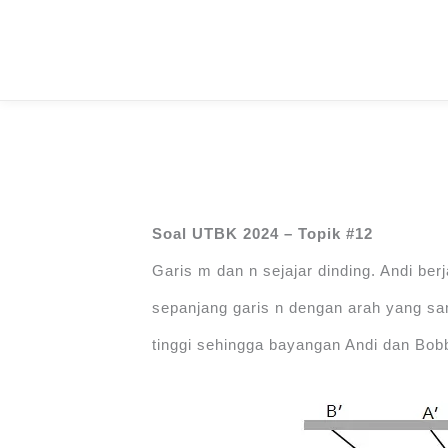
Skip
to
content
Soal UTBK 2024 – Topik #12
Garis m dan n sejajar dinding. Andi be
sepanjang garis n dengan arah yang sama
tinggi sehingga bayangan Andi dan Bobbi