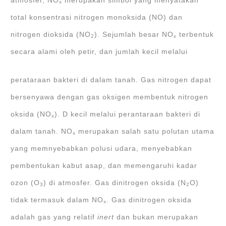
atmosfer, NO
merupakan simbol yang menyatakan
x
total konsentrasi nitrogen monoksida (NO) dan
nitrogen dioksida (NO
). Sejumlah besar NO
terbentuk
2
x
secara alami oleh petir, dan jumlah kecil melalui
perataraan bakteri di dalam tanah. Gas nitrogen dapat
bersenyawa dengan gas oksigen membentuk nitrogen
oksida (NO
). D kecil melalui perantaraan bakteri di
x
dalam tanah. NO
merupakan salah satu polutan utama
x
yang memnyebabkan polusi udara, menyebabkan
pembentukan kabut asap, dan memengaruhi kadar
ozon (O
) di atmosfer. Gas dinitrogen oksida (N
O)
3
2
tidak termasuk dalam NO
. Gas dinitrogen oksida
x
adalah gas yang relatif
inert
dan bukan merupakan