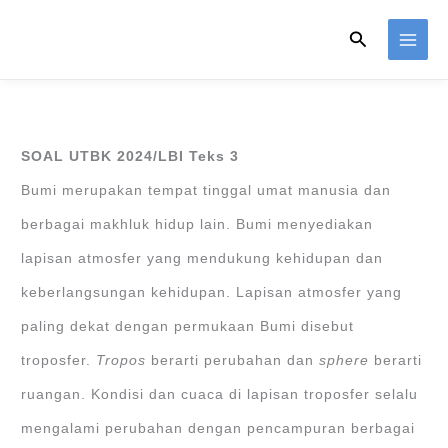
Skip
Search
to
content
SOAL UTBK 2024/LBI Teks 3
Bumi merupakan tempat tinggal umat manusia dan
berbagai makhluk hidup lain. Bumi menyediakan
lapisan atmosfer yang mendukung kehidupan dan
keberlangsungan kehidupan. Lapisan atmosfer yang
paling dekat dengan permukaan Bumi disebut
troposfer.
Tropos
berarti perubahan dan
sphere
berarti
ruangan. Kondisi dan cuaca di lapisan troposfer selalu
mengalami perubahan dengan pencampuran berbagai