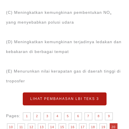
(C) Meningkatkan kemungkinan pembentukan NO
x
yang menyebabkan polusi udara
(D) Meningkatkan kemungkinan terjadinya ledakan dan
kebakaran di berbagai tempat
(E) Menurunkan nilai kerapatan gas di daerah tinggi di
troposfer
LIHAT PEMBAHASAN LBI TEKS 3
Pages:
1
2
3
4
5
6
7
8
9
10
11
12
13
14
15
16
17
18
19
20