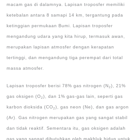
macam gas di dalamnya. Lapisan troposfer memiliki
ketebalan antara 8 samapi 14 km, tergantung pada
ketinggian permukaan Bumi. Lapisan troposfer
mengandung udara yang kita hirup, termasuk awan,
merupakan lapisan atmosfer dengan kerapatan
tertinggi, dan mengandung tiga perempat dari total
massa atmosfer.
Lapisan troposfer berisi 78% gas nitrogen (N
), 21%
2
gas oksigen (O
), dan 1% gas-gas lain, seperti gas
2
karbon dioksida (CO
), gas neon (Ne), dan gas argon
2
(Ar). Gas nitrogen merupakan gas yang sangat stabil
dan tidak reaktif. Sementara itu, gas oksigen adalah
gas yang sangat dibutuhkan oleh makhluk hidup untuk