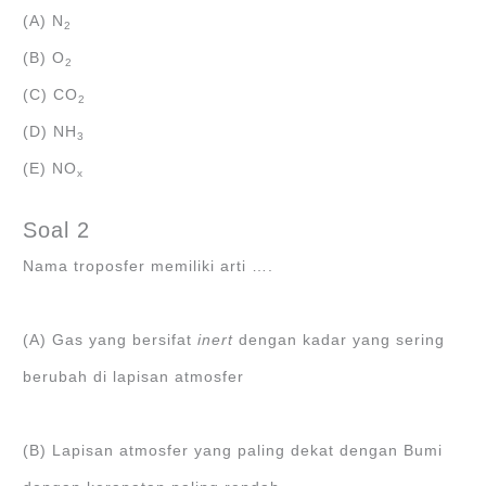
(A) N
2
(B) O
2
(C) CO
2
(D) NH
3
(E) NO
x
Soal 2
Nama troposfer memiliki arti ….
(A) Gas yang bersifat
inert
dengan kadar yang sering
berubah di lapisan atmosfer
(B) Lapisan atmosfer yang paling dekat dengan Bumi