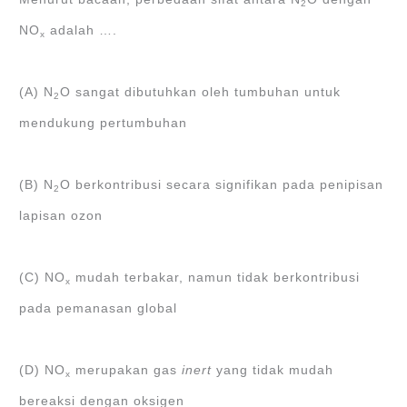
2
NO
adalah ….
x
(A) N
O sangat dibutuhkan oleh tumbuhan untuk
2
mendukung pertumbuhan
(B) N
O berkontribusi secara signifikan pada penipisan
2
lapisan ozon
(C) NO
mudah terbakar, namun tidak berkontribusi
x
pada pemanasan global
(D) NO
merupakan gas
inert
yang tidak mudah
x
bereaksi dengan oksigen