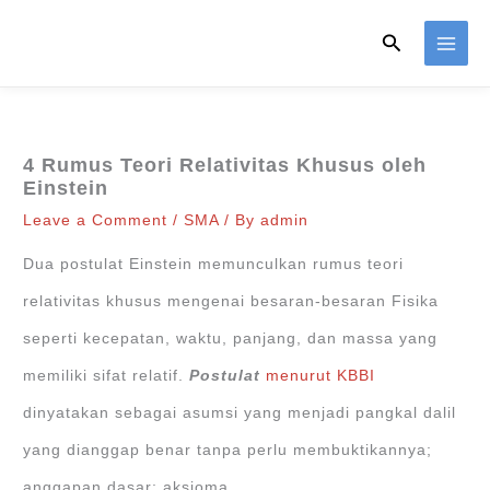
Skip
Search
to
content
4 Rumus Teori Relativitas Khusus oleh
Einstein
Leave a Comment
/
SMA
/ By
admin
Dua postulat Einstein memunculkan rumus teori
relativitas khusus mengenai besaran-besaran Fisika
seperti kecepatan, waktu, panjang, dan massa yang
memiliki sifat relatif.
Postulat
menurut KBBI
dinyatakan sebagai asumsi yang menjadi pangkal dalil
yang dianggap benar tanpa perlu membuktikannya;
anggapan dasar; aksioma.