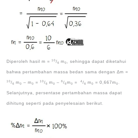
10
Diperoleh hasil m =
/
m
, sehingga dapat diketahui
6
0
bahwa pertambahan massa bedan sama dengan Δm =
10
10
6
4
/
m
‒ m
=
/
m
‒
/
m
=
/
m
= 0,667m
.
6
0
0
6
0
6
0
6
0
0
Selanjutnya, persentase pertambahan massa dapat
dihitung seperti pada penyelesaian berikut.