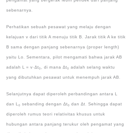
pengamat yang bergerak lebih pendek dari panjang
sebenarnya.
Perhatikan sebuah pesawat yang melaju dengan
kelajuan v dari titik A menuju titik B. Jarak titik A ke titik
B sama dengan panjang sebenarnya (proper length)
yaitu Lo. Sementara, pilot mengamati bahwa jarak AB
adalah L = v·Δt
, di mana Δt
adalah selang waktu
0
0
yang dibutuhkan pesawat untuk menempuh jarak AB.
Selanjutnya dapat diperoleh perbandingan antara L
dan L
sebanding dengan Δt
dan Δt. Sehingga dapat
0
0
diperoleh rumus teori relativitas khusus untuk
hubungan antara panjang terukur oleh pengamat yang