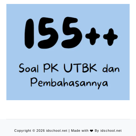
Copyright © 2026 idschool.net | Made with
❤️
By idschool.net