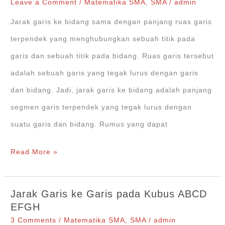
pada
Leave a Comment
/
Matematika SMA
,
SMA
/
admin
Dimensi
Jarak garis ke bidang sama dengan panjang ruas garis
Tiga
terpendek yang menghubungkan sebuah titik pada
dan
garis dan sebuah titik pada bidang. Ruas garis tersebut
Contoh
adalah sebuah garis yang tegak lurus dengan garis
Soalnya
dan bidang. Jadi, jarak garis ke bidang adalah panjang
segmen garis terpendek yang tegak lurus dengan
suatu garis dan bidang. Rumus yang dapat
Jarak
Read More »
Garis
ke
Jarak Garis ke Garis pada Kubus ABCD
Bidang
EFGH
pada
3 Comments
/
Matematika SMA
,
SMA
/
admin