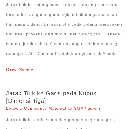
Kubus
Jarak titik ke bidang sama dengan panjang ruas garis
ABCD
terpendek yang menghubungkan titik dengan sebuah
EFGH
titik pada bidang. Di mana titik pada bidang merupakan
titik hasil proyeksi dari titik di luar bidang tadi. Sebagai
contoh, jarak titik ke A pada bidang α adalah panjang
ruas garis AP. Di mana P adalah proyeksi titik A pada
Jarak
Read More »
Titik
ke
Jarak Titik ke Garis pada Kubus
Bidang
[Dimensi Tiga]
pada
Leave a Comment
/
Matematika SMA
/
admin
Dimensi
Jarak titik ke garis sama dengan panjang ruas garis
Tiga