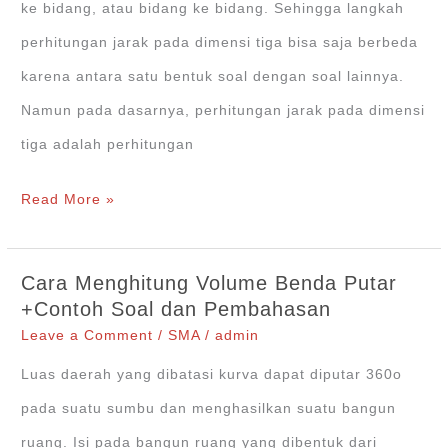
(R3)
ke bidang, atau bidang ke bidang. Sehingga langkah
perhitungan jarak pada dimensi tiga bisa saja berbeda
karena antara satu bentuk soal dengan soal lainnya.
Namun pada dasarnya, perhitungan jarak pada dimensi
tiga adalah perhitungan
[Ringkasan
Read More »
Materi]
Jarak
Cara Menghitung Volume Benda Putar
pada
+Contoh Soal dan Pembahasan
Dimensi
Leave a Comment
/
SMA
/
admin
Tiga
Luas daerah yang dibatasi kurva dapat diputar 360o
(R3)
pada suatu sumbu dan menghasilkan suatu bangun
untuk
ruang. Isi pada bangun ruang yang dibentuk dari