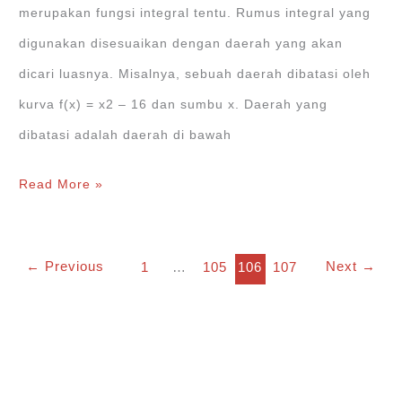
dan
merupakan fungsi integral tentu. Rumus integral yang
Pembahasan
digunakan disesuaikan dengan daerah yang akan
dicari luasnya. Misalnya, sebuah daerah dibatasi oleh
kurva f(x) = x2 ‒ 16 dan sumbu x. Daerah yang
dibatasi adalah daerah di bawah
Luas
Read More »
Daerah
yang
←
Previous
Next
→
1
…
105
106
107
Dibatasi
Kurva,
Ada
Cara
Cepetnya