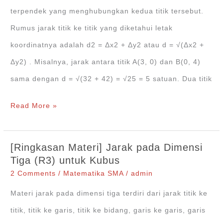
[Dimensi
terpendek yang menghubungkan kedua titik tersebut.
Tiga]
Rumus jarak titik ke titik yang diketahui letak
koordinatnya adalah d2 = Δx2 + Δy2 atau d = √(Δx2 +
Δy2) . Misalnya, jarak antara titik A(3, 0) dan B(0, 4)
sama dengan d = √(32 + 42) = √25 = 5 satuan. Dua titik
Jarak
Read More »
Titik
ke
[Ringkasan Materi] Jarak pada Dimensi
Titik
Tiga (R3) untuk Kubus
pada
2 Comments
/
Matematika SMA
/
admin
Dimensi
Materi jarak pada dimensi tiga terdiri dari jarak titik ke
Tiga
titik, titik ke garis, titik ke bidang, garis ke garis, garis