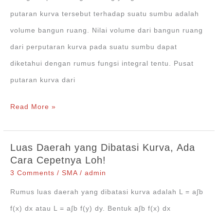
Kubus
putaran kurva tersebut terhadap suatu sumbu adalah
volume bangun ruang. Nilai volume dari bangun ruang
dari perputaran kurva pada suatu sumbu dapat
diketahui dengan rumus fungsi integral tentu. Pusat
putaran kurva dari
Cara
Read More »
Menghitung
Volume
Luas Daerah yang Dibatasi Kurva, Ada
Benda
Cara Cepetnya Loh!
Putar
3 Comments
/
SMA
/
admin
+Contoh
Rumus luas daerah yang dibatasi kurva adalah L = a∫b
Soal
f(x) dx atau L = a∫b f(y) dy. Bentuk a∫b f(x) dx