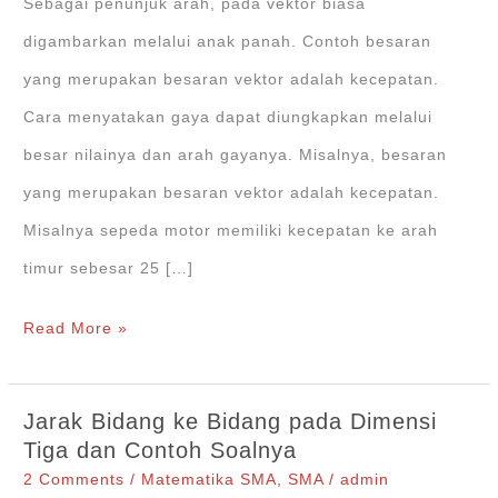
Sebagai penunjuk arah, pada vektor biasa
digambarkan melalui anak panah. Contoh besaran
yang merupakan besaran vektor adalah kecepatan.
Cara menyatakan gaya dapat diungkapkan melalui
besar nilainya dan arah gayanya. Misalnya, besaran
yang merupakan besaran vektor adalah kecepatan.
Misalnya sepeda motor memiliki kecepatan ke arah
timur sebesar 25 […]
Penjumlahan,
Read More »
Pengurangan,
dan
Jarak Bidang ke Bidang pada Dimensi
Perkalian
Tiga dan Contoh Soalnya
Vektor
2 Comments
/
Matematika SMA
,
SMA
/
admin