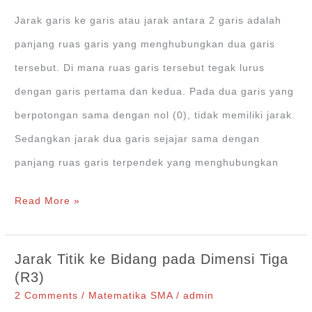
Dimensi
Jarak garis ke garis atau jarak antara 2 garis adalah
Tiga
panjang ruas garis yang menghubungkan dua garis
+Contoh
tersebut. Di mana ruas garis tersebut tegak lurus
Soal
dengan garis pertama dan kedua. Pada dua garis yang
dan
berpotongan sama dengan nol (0), tidak memiliki jarak.
Pembahasan
Sedangkan jarak dua garis sejajar sama dengan
panjang ruas garis terpendek yang menghubungkan
Jarak
Read More »
Garis
ke
Jarak Titik ke Bidang pada Dimensi Tiga
Garis
(R3)
pada
2 Comments
/
Matematika SMA
/
admin