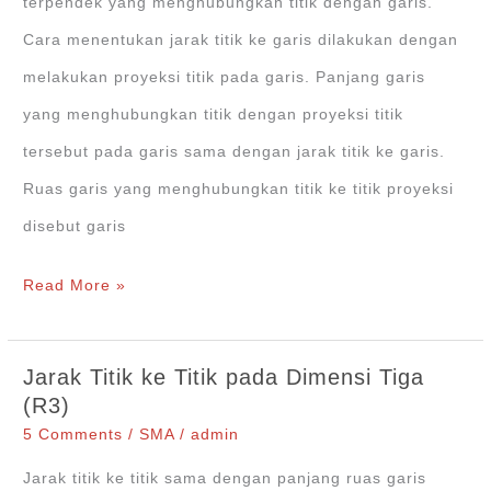
terpendek yang menghubungkan titik dengan garis.
(R3)
Cara menentukan jarak titik ke garis dilakukan dengan
melakukan proyeksi titik pada garis. Panjang garis
yang menghubungkan titik dengan proyeksi titik
tersebut pada garis sama dengan jarak titik ke garis.
Ruas garis yang menghubungkan titik ke titik proyeksi
disebut garis
Jarak
Read More »
Titik
ke
Jarak Titik ke Titik pada Dimensi Tiga
Garis
(R3)
pada
5 Comments
/
SMA
/
admin
Kubus
Jarak titik ke titik sama dengan panjang ruas garis