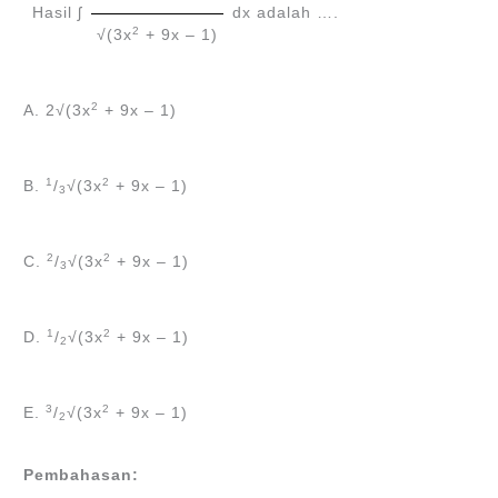
Hasil ʃ
dx adalah ….
2
√(3x
+ 9x – 1)
2
A. 2√(3x
+ 9x – 1)
1
2
B.
/
√(3x
+ 9x – 1)
3
2
2
C.
/
√(3x
+ 9x – 1)
3
1
2
D.
/
√(3x
+ 9x – 1)
2
3
2
E.
/
√(3x
+ 9x – 1)
2
Pembahasan: