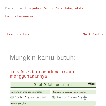
Baca juga:
Kumpulan Contoh Soal Integral dan
Pembahasannya
←
Previous Post
Next Post
→
Mungkin kamu butuh:
11 Sifat-Sifat Logaritma +Cara
menggunakannya