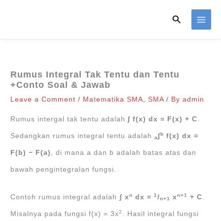
Skip
Search
to
content
Rumus Integral Tak Tentu dan Tentu
+Conto Soal & Jawab
Leave a Comment
/
Matematika SMA
,
SMA
/ By
admin
Rumus intergal tak tentu adalah
∫ f(x) dx = F(x) + C
.
b
Sedangkan rumus integral tentu adalah
∫
f(x) dx =
a
F(b) − F(a)
, di mana a dan b adalah batas atas dan
bawah pengintegralan fungsi.
n
1
n+1
Contoh rumus integral adalah
ʃ x
dx =
/
x
+ C
.
n+1
2
Misalnya pada fungsi f(x) = 3x
. Hasil integral fungsi