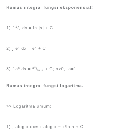
Rumus integral fungsi eksponensial:
1
1) ∫
/
dx = ln |x| + C
x
x
x
2) ∫ e
dx = e
+ C
x
x
a
3) ∫ a
dx =
/
+ C; a>0, a≠1
ln a
Rumus integral fungsi logaritma:
>> Logaritma umum:
1) ∫ alog x dx= x alog x − x/ln a + C