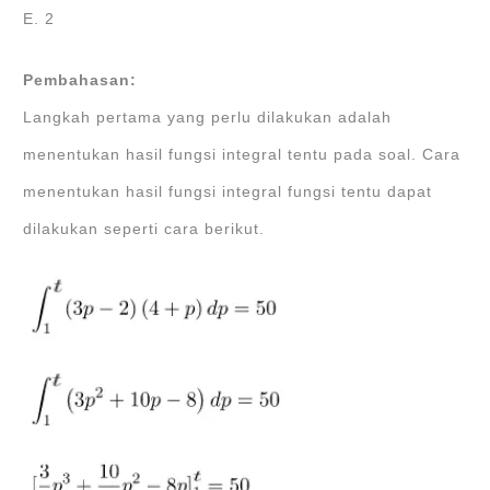
E. 2
Pembahasan:
Langkah pertama yang perlu dilakukan adalah
menentukan hasil fungsi integral tentu pada soal. Cara
menentukan hasil fungsi integral fungsi tentu dapat
dilakukan seperti cara berikut.