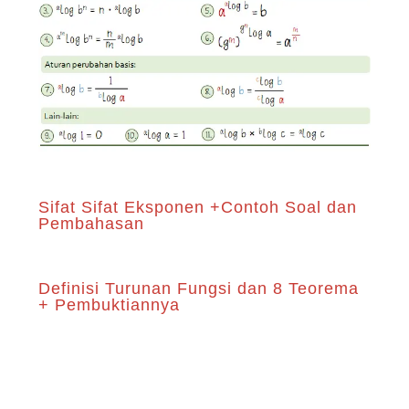
Sifat Sifat Eksponen +Contoh Soal dan
Pembahasan
Definisi Turunan Fungsi dan 8 Teorema
+ Pembuktiannya