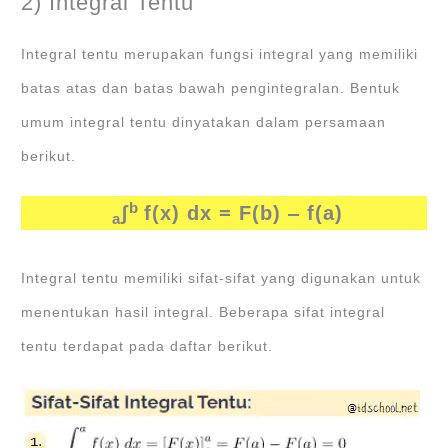
2) Integral Tentu
Integral tentu merupakan fungsi integral yang memiliki
batas atas dan batas bawah pengintegralan. Bentuk
umum integral tentu dinyatakan dalam persamaan
berikut.
b
ʃ
f(x) dx = F(b) ‒ f(a)
a
Integral tentu memiliki sifat-sifat yang digunakan untuk
menentukan hasil integral. Beberapa sifat integral
tentu terdapat pada daftar berikut.