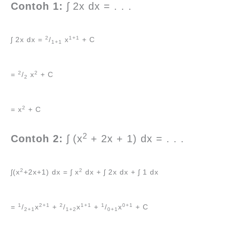
Contoh 1:
ʃ 2x dx = . . .
2
1+1
ʃ 2x dx =
/
x
+ C
1+1
2
2
=
/
x
+ C
2
2
= x
+ C
2
Contoh 2:
ʃ (x
+ 2x + 1) dx = . . .
2
2
ʃ(x
+2x+1) dx = ʃ x
dx + ʃ 2x dx + ʃ 1 dx
1
2+1
2
1+1
1
0+1
=
/
x
+
/
x
+
/
x
+ C
2+1
1+2
0+1