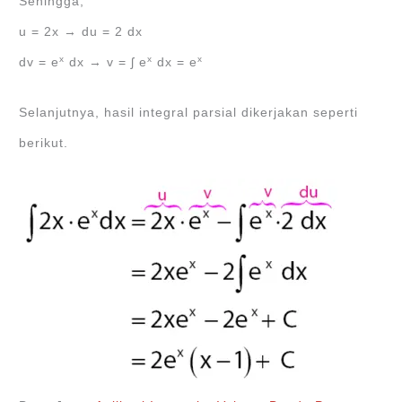
Sehingga,
u = 2x → du = 2 dx
x
x
x
dv = e
dx → v = ʃ e
dx = e
Selanjutnya, hasil integral parsial dikerjakan seperti
berikut.