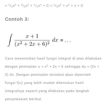
1
3
2
2
1
1
1
3
2
=
/
x
+
/
x
+
/
x
+ C =
/
x
+ x
+ x + C
3
2
1
3
Contoh 3:
Cara menentukan hasil fungsi integral di atas dilakukan
2
dengan pemisalan u = x
+ 2x + 6 sehingga du = (2x +
2) dx. Dengan pemisalan tersebut akan diperoleh
fungsi f(u) yang lebih mudah ditentukan hasil
integralnya seperti yang dilakukan pada langkah
penyelesaian berikut.