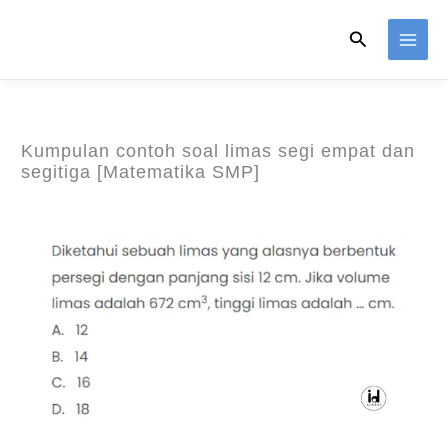
Skip
Search
to
content
Kumpulan contoh soal limas segi empat dan
segitiga [Matematika SMP]