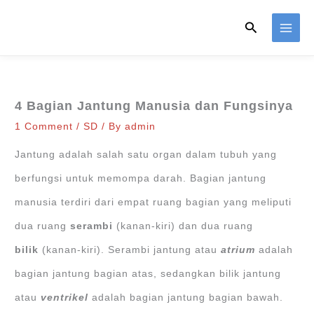
Skip
Search
to
content
4 Bagian Jantung Manusia dan Fungsinya
1 Comment
/
SD
/ By
admin
Jantung adalah salah satu organ dalam tubuh yang
berfungsi untuk memompa darah. Bagian jantung
manusia terdiri dari empat ruang bagian yang meliputi
dua ruang
serambi
(kanan-kiri) dan dua ruang
bilik
(kanan-kiri). Serambi jantung atau
atrium
adalah
bagian jantung bagian atas, sedangkan bilik jantung
atau
ventrikel
adalah bagian jantung bagian bawah.