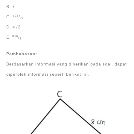
B. 7
8√3
C.
/
√2
D. 4√2
8√6
E.
/
3
Pembahasan:
Berdasarkan informasi yang diberikan pada soal, dapat
diperoleh informasi seperti berikut ini.