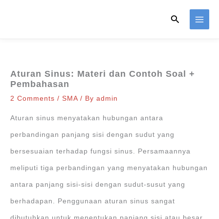
Skip
Search
to
content
Aturan Sinus: Materi dan Contoh Soal +
Pembahasan
2 Comments
/
SMA
/ By
admin
Aturan sinus menyatakan hubungan antara
perbandingan panjang sisi dengan sudut yang
bersesuaian terhadap fungsi sinus. Persamaannya
meliputi tiga perbandingan yang menyatakan hubungan
antara panjang sisi-sisi dengan sudut-susut yang
berhadapan. Penggunaan aturan sinus sangat
dibutuhkan untuk menentukan panjang sisi atau besar