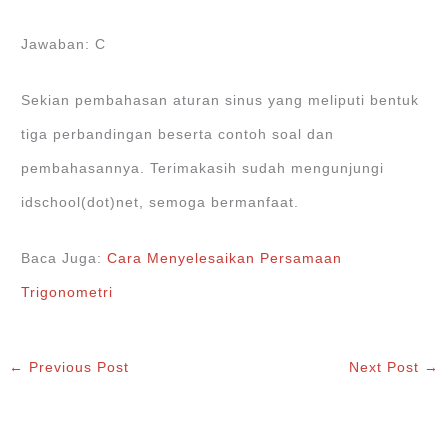
Jawaban: C
Sekian pembahasan aturan sinus yang meliputi bentuk
tiga perbandingan beserta contoh soal dan
pembahasannya. Terimakasih sudah mengunjungi
idschool(dot)net, semoga bermanfaat.
Baca Juga:
Cara Menyelesaikan Persamaan
Trigonometri
←
Previous Post
Next Post
→