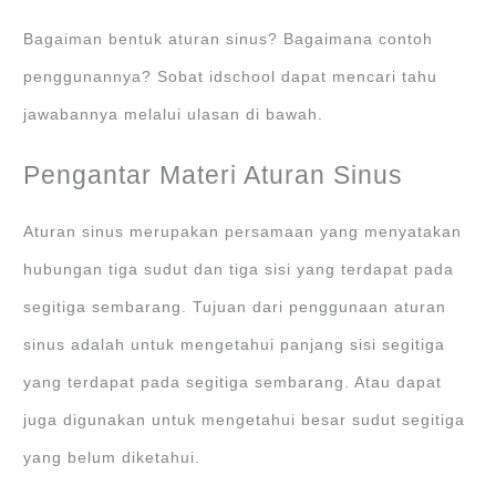
Bagaiman bentuk aturan sinus? Bagaimana contoh
penggunannya? Sobat idschool dapat mencari tahu
jawabannya melalui ulasan di bawah.
Pengantar Materi Aturan Sinus
Aturan sinus merupakan persamaan yang menyatakan
hubungan tiga sudut dan tiga sisi yang terdapat pada
segitiga sembarang. Tujuan dari penggunaan aturan
sinus adalah untuk mengetahui panjang sisi segitiga
yang terdapat pada segitiga sembarang. Atau dapat
juga digunakan untuk mengetahui besar sudut segitiga
yang belum diketahui.