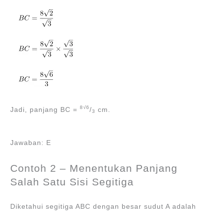
8√6
Jadi, panjang BC =
/
cm.
3
Jawaban: E
Contoh 2 – Menentukan Panjang
Salah Satu Sisi Segitiga
Diketahui segitiga ABC dengan besar sudut A adalah