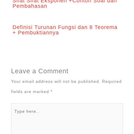
Sifat Sifat Eksponen +Contoh Soal dan
Pembahasan
Definisi Turunan Fungsi dan 8 Teorema
+ Pembuktiannya
Leave a Comment
Your email address will not be published.
Required
fields are marked
*
Type
here..