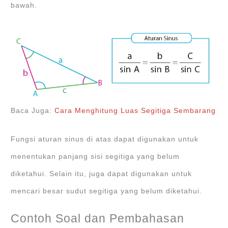
bawah.
Baca Juga:
Cara Menghitung Luas Segitiga Sembarang
Fungsi aturan sinus di atas dapat digunakan untuk
menentukan panjang sisi segitiga yang belum
diketahui. Selain itu, juga dapat digunakan untuk
mencari besar sudut segitiga yang belum diketahui.
Contoh Soal dan Pembahasan