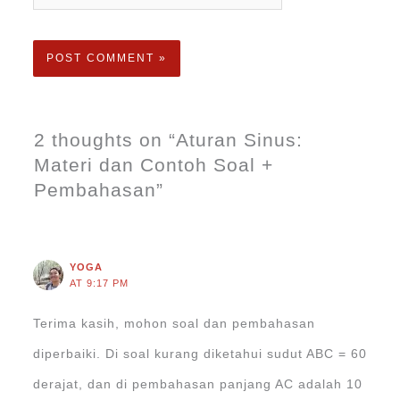
2 thoughts on “Aturan Sinus:
Materi dan Contoh Soal +
Pembahasan”
YOGA
AT 9:17 PM
Terima kasih, mohon soal dan pembahasan
diperbaiki. Di soal kurang diketahui sudut ABC = 60
derajat, dan di pembahasan panjang AC adalah 10