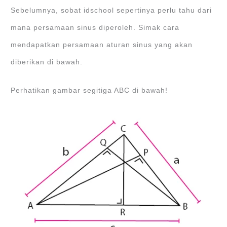
Sebelumnya, sobat idschool sepertinya perlu tahu dari
mana persamaan sinus diperoleh. Simak cara
mendapatkan persamaan aturan sinus yang akan
diberikan di bawah.
Perhatikan gambar segitiga ABC di bawah!