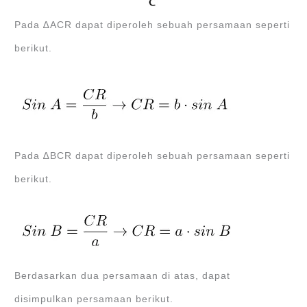
Pada ∆ACR dapat diperoleh sebuah persamaan seperti
berikut.
Pada ∆BCR dapat diperoleh sebuah persamaan seperti
berikut.
Berdasarkan dua persamaan di atas, dapat
disimpulkan persamaan berikut.