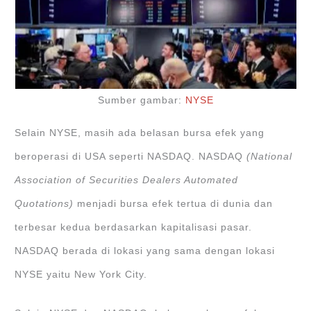
Sumber gambar:
NYSE
Selain NYSE, masih ada belasan bursa efek yang
beroperasi di USA seperti NASDAQ. NASDAQ
(National
Association of Securities Dealers Automated
Quotations)
menjadi bursa efek tertua di dunia dan
terbesar kedua berdasarkan kapitalisasi pasar.
NASDAQ berada di lokasi yang sama dengan lokasi
NYSE yaitu New York City.