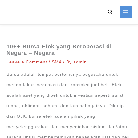
Skip
Search
to
content
10++ Bursa Efek yang Beroperasi di
Negara – Negara
Leave a Comment
/
SMA
/ By
admin
Bursa adalah tempat bertemunya pegusaha untuk
mengadakan negosiasi dan transaksi jual beli. Efek
adalah aset yang dibeli untuk investasi seperti surat
utang, obligasi, saham, dan lain sebagainya. Dikutip
dari OJK, bursa efek adalah pihak yang
menyelenggarakan dan menyediakan sistem dan/atau
sarana untuk mempertemukan penawaran jual dan beli