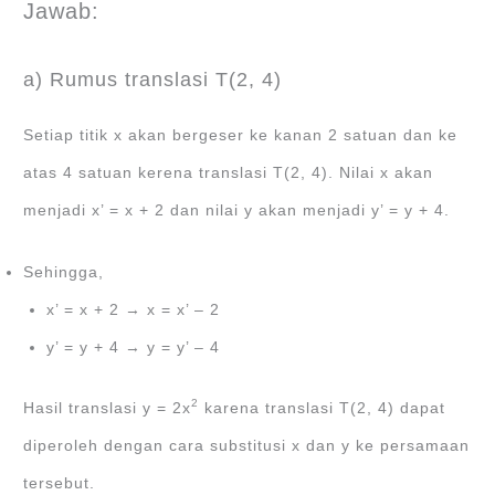
Jawab:
a) Rumus translasi T(2, 4)
Setiap titik x akan bergeser ke kanan 2 satuan dan ke
atas 4 satuan kerena translasi T(2, 4). Nilai x akan
menjadi x’ = x + 2 dan nilai y akan menjadi y’ = y + 4.
Sehingga,
x’ = x + 2 → x = x’ – 2
y’ = y + 4 → y = y’ – 4
2
Hasil translasi y = 2x
karena translasi T(2, 4) dapat
diperoleh dengan cara substitusi x dan y ke persamaan
tersebut.