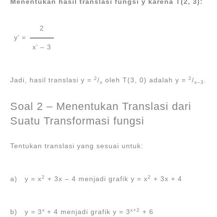
Menentukan hasil translasi fungsi y karena T(2, 3):
2
y’ =
x’ – 3
2
2
Jadi, hasil translasi y =
/
oleh T(3, 0) adalah y =
/
.
x
x–3
Soal 2 – Menentukan Translasi dari
Suatu Transformasi fungsi
Tentukan translasi yang sesuai untuk:
2
2
a) y = x
+ 3x – 4 menjadi grafik y = x
+ 3x + 4
x
x+2
b) y = 3
+ 4 menjadi grafik y = 3
+ 6