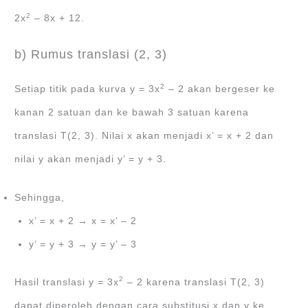
2
2x
– 8x + 12.
b) Rumus translasi (2, 3)
2
Setiap titik pada kurva y = 3x
– 2 akan bergeser ke
kanan 2 satuan dan ke bawah 3 satuan karena
translasi T(2, 3). Nilai x akan menjadi x’ = x + 2 dan
nilai y akan menjadi y’ = y + 3.
Sehingga,
x’ = x + 2 → x = x’ – 2
y’ = y + 3 → y = y’ – 3
2
Hasil translasi y = 3x
– 2 karena translasi T(2, 3)
dapat diperoleh dengan cara substitusi x dan y ke