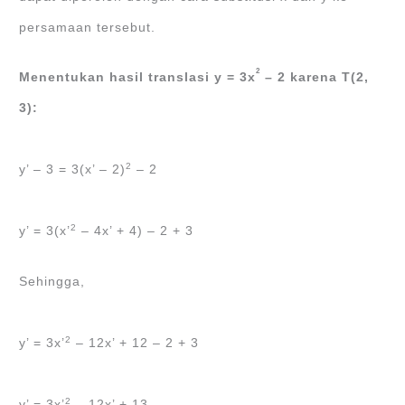
persamaan tersebut.
2
Menentukan hasil translasi y = 3x
– 2 karena T(2,
3):
2
y’ – 3 = 3(x’ – 2)
– 2
2
y’ = 3(x’
– 4x’ + 4) – 2 + 3
Sehingga,
2
y’ = 3x’
– 12x’ + 12 – 2 + 3
2
y’ = 3x’
– 12x’ + 13