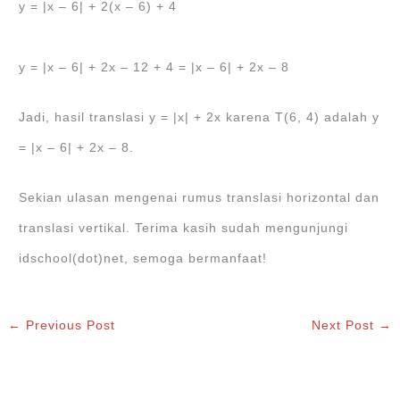
y = |x – 6| + 2(x – 6) + 4
y = |x – 6| + 2x – 12 + 4 = |x – 6| + 2x – 8
Jadi, hasil translasi y = |x| + 2x karena T(6, 4) adalah y
= |x – 6| + 2x – 8.
Sekian ulasan mengenai rumus translasi horizontal dan
translasi vertikal. Terima kasih sudah mengunjungi
idschool(dot)net, semoga bermanfaat!
←
Previous Post
Next Post
→