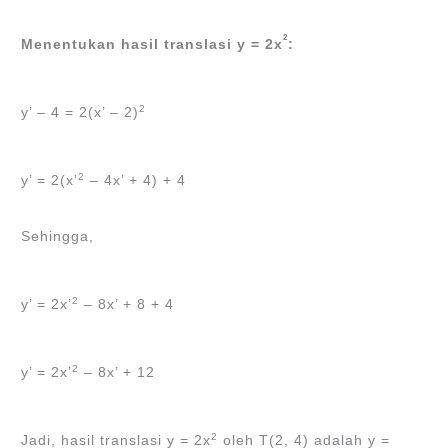
2
Menentukan hasil translasi y = 2x
:
2
y’ – 4 = 2(x’ – 2)
2
y’ = 2(x’
– 4x’ + 4) + 4
Sehingga,
2
y’ = 2x’
– 8x’ + 8 + 4
2
y’ = 2x’
– 8x’ + 12
2
Jadi, hasil translasi y = 2x
oleh T(2, 4) adalah y =