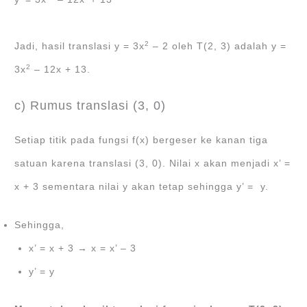
2
Jadi, hasil translasi y = 3x
– 2 oleh T(2, 3) adalah y =
2
3x
– 12x + 13.
c) Rumus translasi (3, 0)
Setiap titik pada fungsi f(x) bergeser ke kanan tiga
satuan karena translasi (3, 0). Nilai x akan menjadi x’ =
x + 3 sementara nilai y akan tetap sehingga y’ = y.
Sehingga,
x’ = x + 3 → x = x’ – 3
y’ = y