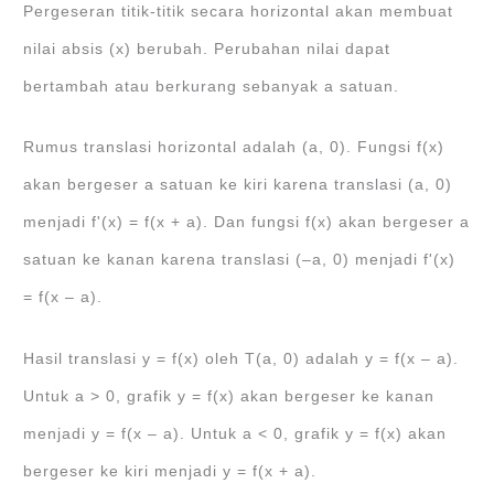
Pergeseran titik-titik secara horizontal akan membuat
nilai absis (x) berubah. Perubahan nilai dapat
bertambah atau berkurang sebanyak a satuan.
Rumus translasi horizontal adalah (a, 0). Fungsi f(x)
akan bergeser a satuan ke kiri karena translasi (a, 0)
menjadi f'(x) = f(x + a). Dan fungsi f(x) akan bergeser a
satuan ke kanan karena translasi (–a, 0) menjadi f'(x)
= f(x – a).
Hasil translasi y = f(x) oleh T(a, 0) adalah y = f(x – a).
Untuk a > 0, grafik y = f(x) akan bergeser ke kanan
menjadi y = f(x – a). Untuk a < 0, grafik y = f(x) akan
bergeser ke kiri menjadi y = f(x + a).