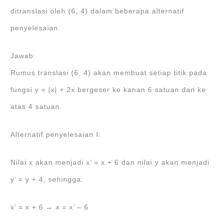
ditranslasi oleh (6, 4) dalam beberapa alternatif
penyelesaian.
Jawab:
Rumus translasi (6, 4) akan membuat setiap titik pada
fungsi y = |x| + 2x bergeser ke kanan 6 satuan dan ke
atas 4 satuan.
Alternatif penyelesaian I:
Nilai x akan menjadi x’ = x + 6 dan nilai y akan menjadi
y’ = y + 4, sehingga:
x’ = x + 6 → x = x’ – 6