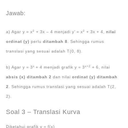
Jawab:
2
2
a) Agar y = x
+ 3x – 4 menjadi y’ = x
+ 3x + 4,
nilai
ordinat (y)
perlu
ditambah 8
. Sehingga rumus
translasi yang sesuai adalah T(0, 8).
x
x+2
b) Agar y = 3
+ 4 menjadi grafik y = 3
+ 6, nilai
absis (x) ditambah 2
dan nilai
ordinat (y) ditambah
2
. Sehingga rumus translasi yang sesuai adalah T(2,
2).
Soal 3 – Translasi Kurva
Diketahui grafik y = f(x)