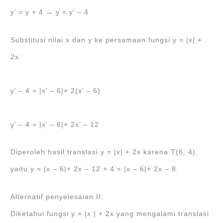
y’ = y + 4 → y = y’ – 4
Substitusi nilai x dan y ke persamaan fungsi y = |x| +
2x:
y’ – 4 = |x’ – 6|+ 2(x’ – 6)
y’ – 4 = |x’ – 6|+ 2x’ – 12
Diperoleh hasil translasi y = |x| + 2x karena T(6, 4)
yaitu y = |x – 6|+ 2x – 12 + 4 = |x – 6|+ 2x – 8.
Alternatif penyelesaian II:
Diketahui fungsi y = |x | + 2x yang mengalami translasi