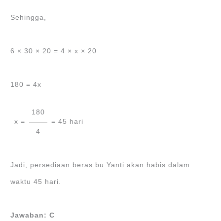
Sehingga,
6 × 30 × 20 = 4 × x × 20
180 = 4x
180
x =
= 45 hari
4
Jadi, persediaan beras bu Yanti akan habis dalam
waktu 45 hari.
Jawaban: C