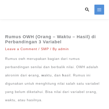
Skip
Search
to
content
Rumus OWH (Orang – Waktu – Hasil) di
Perbandingan 3 Variabel
Leave a Comment
/
SMP
/ By
admin
Rumus owh merupakan bagian dari rumus
perbandingan senilai dan berbalik nilai. OWH adalah
akronim dari
o
rang,
w
aktu, dan
h
asil. Rumus ini
digunakan untuk menghitung nilai salah satu variabel
yang belum diketahui. Bisa nilai dari variabel orang,
waktu, atau hasilnya.