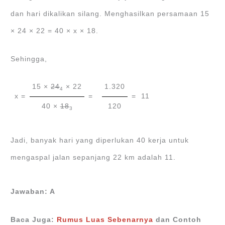
dan hari dikalikan silang. Menghasilkan persamaan 15
× 24 × 22 = 40 × x × 18.
Sehingga,
15 ×
24
× 22
1.320
4
x =
=
= 11
40 ×
18
120
3
Jadi, banyak hari yang diperlukan 40 kerja untuk
mengaspal jalan sepanjang 22 km adalah 11.
Jawaban: A
Baca Juga:
Rumus Luas Sebenarnya
dan Contoh