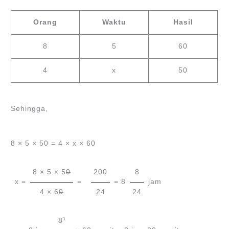
Orang
Waktu
Hasil
8
5
60
4
x
50
Sehingga,
8 × 5 × 50 = 4 × x × 60
8 × 5 × 5
0
200
8
x =
=
= 8
jam
4 × 6
0
24
24
1
8