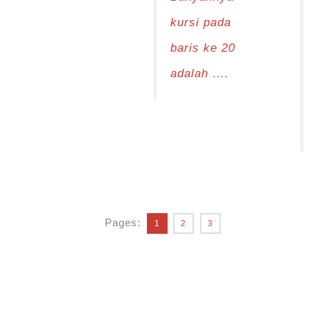
kursi pada
baris ke 20
adalah ….
Pages:
1
2
3