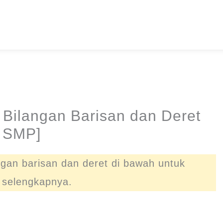
Bilangan Barisan dan Deret
a SMP]
ngan barisan dan deret di bawah untuk
 selengkapnya.