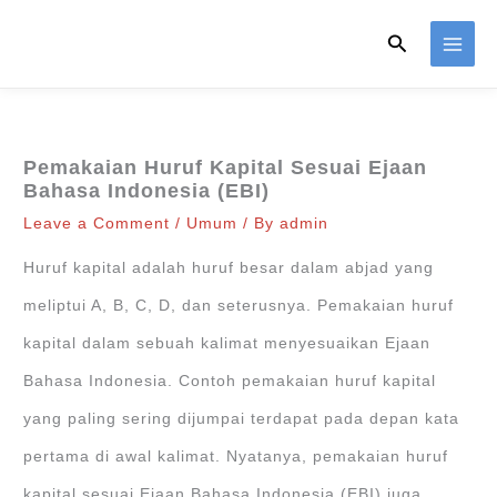
Skip
Search
to
content
Pemakaian Huruf Kapital Sesuai Ejaan
Bahasa Indonesia (EBI)
Leave a Comment
/
Umum
/ By
admin
Huruf kapital adalah huruf besar dalam abjad yang
meliptui A, B, C, D, dan seterusnya. Pemakaian huruf
kapital dalam sebuah kalimat menyesuaikan Ejaan
Bahasa Indonesia. Contoh pemakaian huruf kapital
yang paling sering dijumpai terdapat pada depan kata
pertama di awal kalimat. Nyatanya, pemakaian huruf
kapital sesuai Ejaan Bahasa Indonesia (EBI) juga