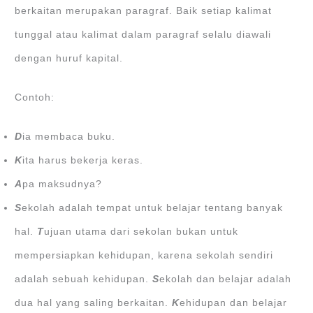
berkaitan merupakan paragraf. Baik setiap kalimat
tunggal atau kalimat dalam paragraf selalu diawali
dengan huruf kapital.
Contoh:
D
ia membaca buku.
K
ita harus bekerja keras.
A
pa maksudnya?
S
ekolah adalah tempat untuk belajar tentang banyak
hal.
T
ujuan utama dari sekolan bukan untuk
mempersiapkan kehidupan, karena sekolah sendiri
adalah sebuah kehidupan.
S
ekolah dan belajar adalah
dua hal yang saling berkaitan.
K
ehidupan dan belajar