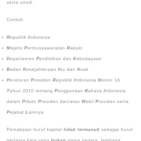
serta
untuk
.
Contoh:
R
epublik
I
ndonesia
M
ajelis
P
ermusyawaratan
R
akyat
D
epartemen
P
endidikan dan
K
ebudayaan
B
adan
K
esejahteraan
I
bu dan
A
nak
P
eraturan
P
residen
R
epublik
I
ndonesia
N
omor 16
T
ahun 2010 tentang
P
enggunaan
B
ahasa
I
ndonesia
dalam
P
idato
P
residen dan/atau
W
akil
P
residen serta
P
ejabat
L
ainnya
Pemakaian huruf kapital
tidak termasuk
sebagai huruf
pertama kata yang
bukan
nama negara, lembaga