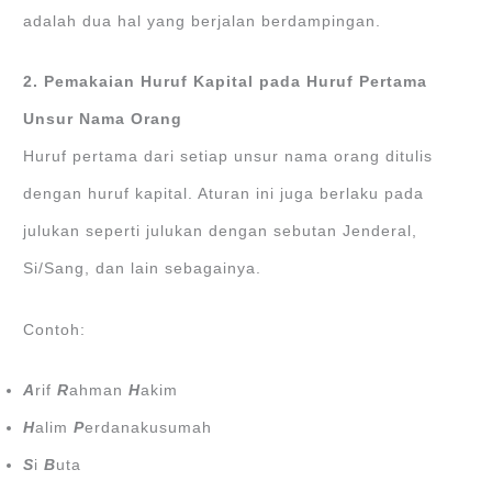
adalah dua hal yang berjalan berdampingan.
2. Pemakaian Huruf Kapital pada Huruf Pertama
Unsur Nama Orang
Huruf pertama dari setiap unsur nama orang ditulis
dengan huruf kapital. Aturan ini juga berlaku pada
julukan seperti julukan dengan sebutan Jenderal,
Si/Sang, dan lain sebagainya.
Contoh:
A
rif
R
ahman
H
akim
H
alim
P
erdanakusumah
S
i
B
uta