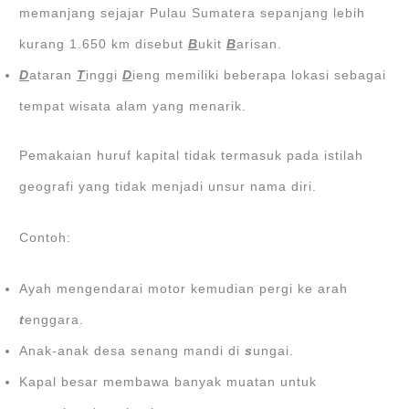
memanjang sejajar Pulau Sumatera sepanjang lebih
kurang 1.650 km disebut
B
ukit
B
arisan.
D
ataran
T
inggi
D
ieng memiliki beberapa lokasi sebagai
tempat wisata alam yang menarik.
Pemakaian huruf kapital tidak termasuk pada istilah
geografi yang tidak menjadi unsur nama diri.
Contoh:
Ayah mengendarai motor kemudian pergi ke arah
t
enggara.
Anak-anak desa senang mandi di
s
ungai.
Kapal besar membawa banyak muatan untuk