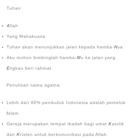
Tuhan:
A
llah
Yang Mahakuasa
Tuhan akan menunjukkan jalan kepada hamba-
N
ya.
Aku mohon bimbinglah hamba-
M
u ke jalan yang
E
ngkau beri rahmat.
Penulisan nama agama:
Lebih dari 80% penduduk Indonesia adalah pemeluk
I
slam.
Gereja merupakan tempat ibadah bagi umat
K
atolik
dan
K
risten untuk berkomunikasi pada Allah.