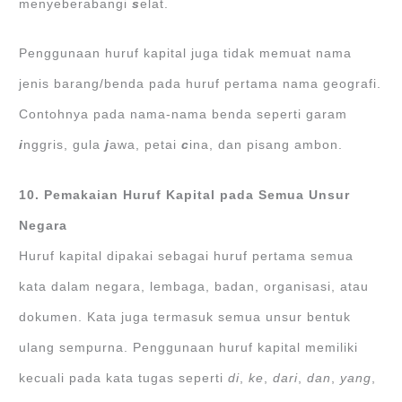
menyeberabangi
s
elat.
Penggunaan huruf kapital juga tidak memuat nama
jenis barang/benda pada huruf pertama nama geografi.
Contohnya pada nama-nama benda seperti garam
i
nggris, gula
j
awa, petai
c
ina, dan pisang ambon.
10. Pemakaian Huruf Kapital pada Semua Unsur
Negara
Huruf kapital dipakai sebagai huruf pertama semua
kata dalam negara, lembaga, badan, organisasi, atau
dokumen. Kata juga termasuk semua unsur bentuk
ulang sempurna. Penggunaan huruf kapital memiliki
kecuali pada kata tugas seperti
di
,
ke
,
dari
,
dan
,
yang
,