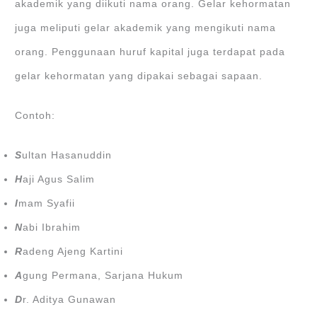
akademik yang diikuti nama orang. Gelar kehormatan
juga meliputi gelar akademik yang mengikuti nama
orang. Penggunaan huruf kapital juga terdapat pada
gelar kehormatan yang dipakai sebagai sapaan.
Contoh:
S
ultan Hasanuddin
H
aji Agus Salim
I
mam Syafii
N
abi Ibrahim
R
adeng Ajeng Kartini
A
gung Permana, Sarjana Hukum
D
r. Aditya Gunawan