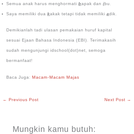
Semua anak harus menghormati
b
apak dan
i
bu.
Saya memiliki dua
k
akak tetapi tidak memiliki
a
dik.
Demikianlah tadi ulasan pemakaian huruf kapital
sesuai Ejaan Bahasa Indonesia (EBI). Terimakasih
sudah mengunjungi idschool(dot)net, semoga
bermanfaat!
Baca Juga:
Macam-Macam Majas
←
Previous Post
Next Post
→
Mungkin kamu butuh: