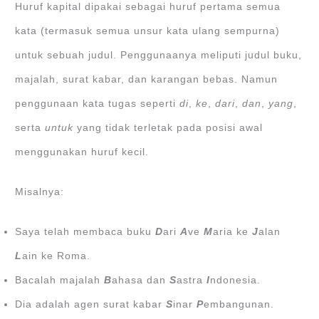
Huruf kapital dipakai sebagai huruf pertama semua
kata (termasuk semua unsur kata ulang sempurna)
untuk sebuah judul. Penggunaanya meliputi judul buku,
majalah, surat kabar, dan karangan bebas. Namun
penggunaan kata tugas seperti
di
,
ke
,
dari
,
dan
,
yang
,
serta
untuk
yang tidak terletak pada posisi awal
menggunakan huruf kecil.
Misalnya:
Saya telah membaca buku
D
ari
A
ve
M
aria ke
J
alan
L
ain ke Roma.
Bacalah majalah
B
ahasa dan
S
astra
I
ndonesia.
Dia adalah agen surat kabar
S
inar
P
embangunan.