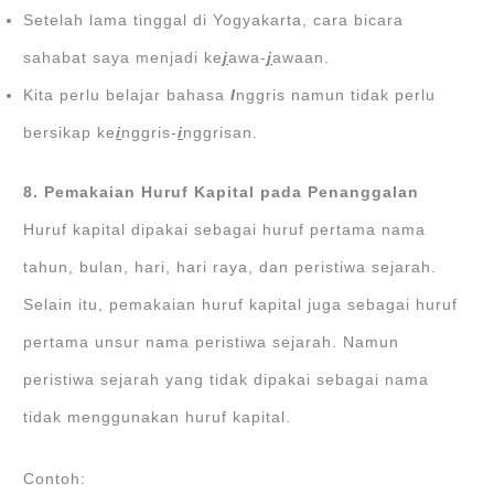
Setelah lama tinggal di Yogyakarta, cara bicara
sahabat saya menjadi ke
j
awa-
j
awaan.
Kita perlu belajar bahasa
I
nggris namun tidak perlu
bersikap ke
i
nggris-
i
nggrisan.
8. Pemakaian Huruf Kapital pada Penanggalan
Huruf kapital dipakai sebagai huruf pertama nama
tahun, bulan, hari, hari raya, dan peristiwa sejarah.
Selain itu, pemakaian huruf kapital juga sebagai huruf
pertama unsur nama peristiwa sejarah. Namun
peristiwa sejarah yang tidak dipakai sebagai nama
tidak menggunakan huruf kapital.
Contoh: