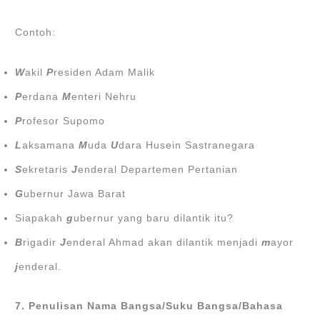
Contoh:
W
akil
P
residen Adam Malik
P
erdana
M
enteri Nehru
P
rofesor Supomo
L
aksamana
M
uda
U
dara Husein Sastranegara
S
ekretaris
J
enderal Departemen Pertanian
G
ubernur Jawa Barat
Siapakah
g
ubernur yang baru dilantik itu?
B
rigadir
J
enderal Ahmad akan dilantik menjadi
m
ayor
j
enderal.
7. Penulisan Nama Bangsa/Suku Bangsa/Bahasa