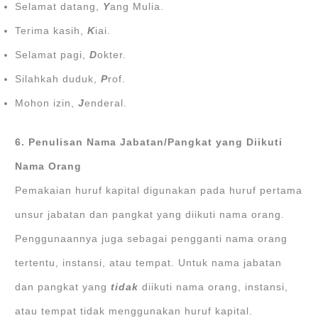
Selamat datang,
Y
ang Mulia.
Terima kasih,
K
iai.
Selamat pagi,
D
okter.
Silahkah duduk,
P
rof.
Mohon izin,
J
enderal.
6. Penulisan Nama Jabatan/Pangkat yang Diikuti
Nama Orang
Pemakaian huruf kapital digunakan pada huruf pertama
unsur jabatan dan pangkat yang diikuti nama orang.
Penggunaannya juga sebagai pengganti nama orang
tertentu, instansi, atau tempat. Untuk nama jabatan
dan pangkat yang
tidak
diikuti nama orang, instansi,
atau tempat tidak menggunakan huruf kapital.