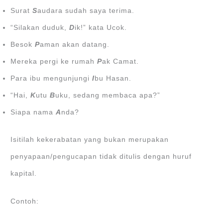
Surat
S
audara sudah saya terima.
“Silakan duduk,
D
ik!” kata Ucok.
Besok
P
aman akan datang.
Mereka pergi ke rumah
P
ak Camat.
Para ibu mengunjungi
I
bu Hasan.
“Hai,
K
utu
B
uku, sedang membaca apa?”
Siapa nama
A
nda?
Isitilah kekerabatan yang bukan merupakan
penyapaan/pengucapan tidak ditulis dengan huruf
kapital.
Contoh: