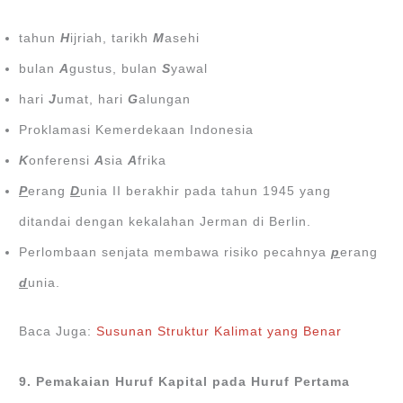
tahun
H
ijriah, tarikh
M
asehi
bulan
A
gustus, bulan
S
yawal
hari
J
umat, hari
G
alungan
Proklamasi Kemerdekaan Indonesia
K
onferensi
A
sia
A
frika
P
erang
D
unia II berakhir pada tahun 1945 yang
ditandai dengan kekalahan Jerman di Berlin.
Perlombaan senjata membawa risiko pecahnya
p
erang
d
unia.
Baca Juga:
Susunan Struktur Kalimat yang Benar
9. Pemakaian Huruf Kapital pada Huruf Pertama