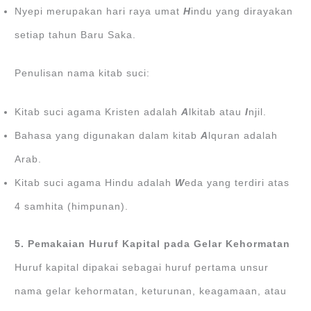
Nyepi merupakan hari raya umat
H
indu yang dirayakan
setiap tahun Baru Saka.
Penulisan nama kitab suci:
Kitab suci agama Kristen adalah
A
lkitab atau
I
njil.
Bahasa yang digunakan dalam kitab
A
lquran adalah
Arab.
Kitab suci agama Hindu adalah
W
eda yang terdiri atas
4 samhita (himpunan).
5. Pemakaian Huruf Kapital pada Gelar Kehormatan
Huruf kapital dipakai sebagai huruf pertama unsur
nama gelar kehormatan, keturunan, keagamaan, atau