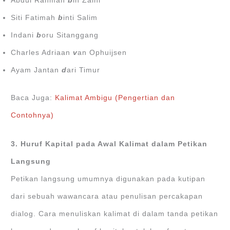
Abdul Rahman
b
in Zaini
Siti Fatimah
b
inti Salim
Indani
b
oru Sitanggang
Charles Adriaan
v
an Ophuijsen
Ayam Jantan
d
ari Timur
Baca Juga:
Kalimat Ambigu (Pengertian dan
Contohnya)
3. Huruf Kapital pada Awal Kalimat dalam Petikan
Langsung
Petikan langsung umumnya digunakan pada kutipan
dari sebuah wawancara atau penulisan percakapan
dialog. Cara menuliskan kalimat di dalam tanda petikan