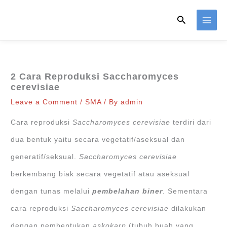
Skip
Search
to
content
2 Cara Reproduksi Saccharomyces
cerevisiae
Leave a Comment
/
SMA
/ By
admin
Cara reproduksi
Saccharomyces cerevisiae
terdiri dari
dua bentuk yaitu secara vegetatif/aseksual dan
generatif/seksual.
Saccharomyces cerevisiae
berkembang biak secara vegetatif atau aseksual
dengan tunas melalui
pembelahan biner
. Sementara
cara reproduksi
Saccharomyces cerevisiae
dilakukan
dengan pembentukan
askokarp
(tubuh buah yang