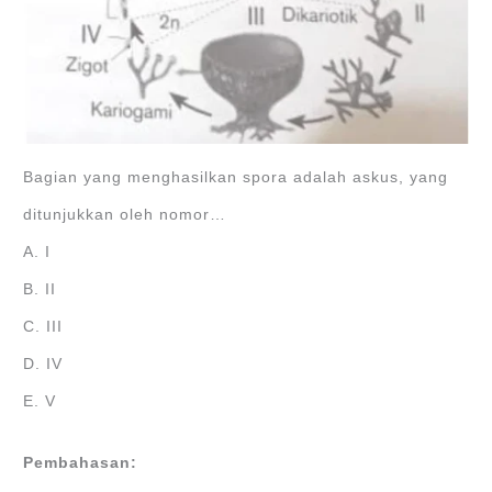
Bagian yang menghasilkan spora adalah askus, yang
ditunjukkan oleh nomor…
A. I
B. II
C. III
D. IV
E. V
Pembahasan: