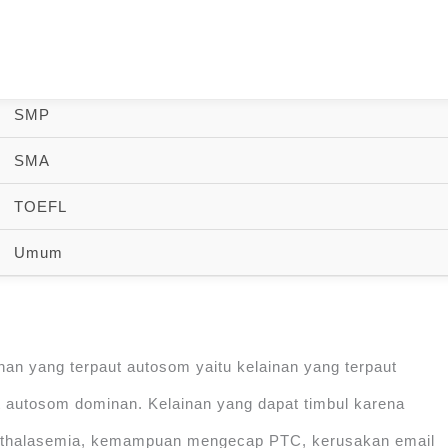
Home
SD
SMP
SMA
TOEFL
Kelainan yang Terpaut
Umum
inan yang terpaut autosom yaitu kelainan yang terpaut
 autosom dominan. Kelainan yang dapat timbul karena
li, thalasemia, kemampuan mengecap PTC, kerusakan email