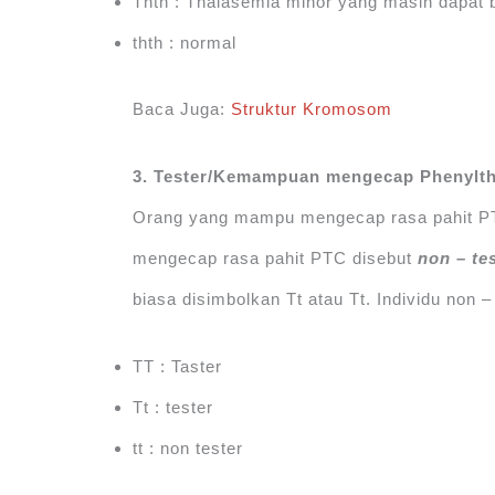
Thth : Thalasemia minor yang masih dapat 
thth : normal
Baca Juga:
Struktur Kromosom
3. Tester/Kemampuan mengecap Phenylth
Orang yang mampu mengecap rasa pahit P
mengecap rasa pahit PTC disebut
non – te
biasa disimbolkan Tt atau Tt. Individu non – 
TT : Taster
Tt : tester
tt : non tester