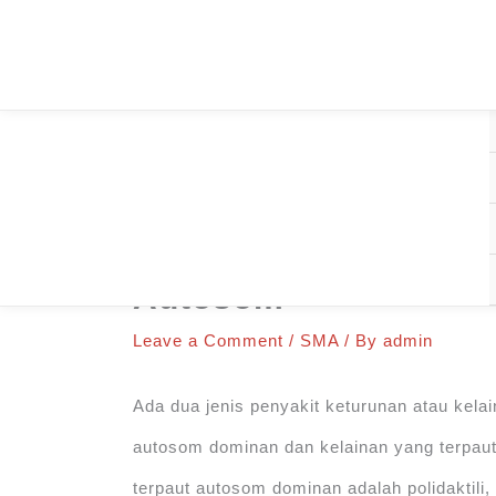
Skip
to
content
Penyakit Keturunan/ 
Autosom
Leave a Comment
/
SMA
/ By
admin
Ada dua jenis penyakit keturunan atau kela
autosom dominan dan kelainan yang terpaut
terpaut autosom dominan adalah polidakti