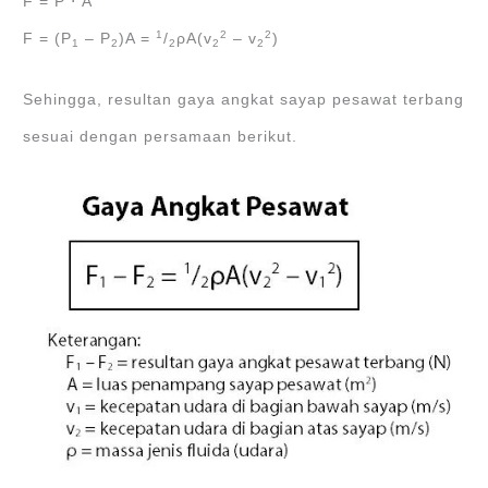
F = P ⋅ A
1
2
2
F = (P
– P
)A =
/
ρA(v
– v
)
1
2
2
2
2
Sehingga, resultan gaya angkat sayap pesawat terbang
sesuai dengan persamaan berikut.