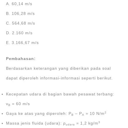
A. 60,14 m/s
B. 106,28 m/s
C. 564,68 m/s
D. 2.160 m/s
E. 3.166,67 m/s
Pembahasan:
Berdasarkan keterangan yang diberikan pada soal
dapat diperoleh informasi-informasi seperti berikut.
Kecepatan udara di bagian bawah pesawat terbang:
v
= 60 m/s
B
2
Gaya ke atas yang diperoleh: P
– P
= 10 N/m
B
A
3
Massa jenis fluida (udara): ρ
= 1,2 kg/m
udara