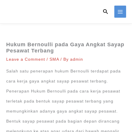
Skip
Search
to
content
Hukum Bernoulli pada Gaya Angkat Sayap
Pesawat Terbang
Leave a Comment
/
SMA
/ By
admin
Salah satu penerapan hukum Bernoulli terdapat pada
cara kerja gaya angkat sayap pesawat terbang.
Penerapan Hukum Bernoulli pada cara kerja pesawat
terletak pada bentuk sayap pesawat terbang yang
memungkinkan adanya gaya angkat sayap pesawat.
Bentuk sayap pesawat pada bagian depan dirancang
melengkung ke atas agar udara dari bawah mengalir