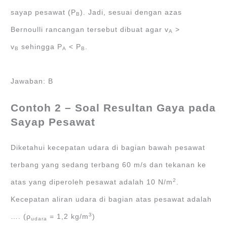
sayap pesawat (P
). Jadi, sesuai dengan azas
B
Bernoulli rancangan tersebut dibuat agar v
>
A
v
sehingga P
< P
.
B
A
B
Jawaban: B
Contoh 2 – Soal Resultan Gaya pada
Sayap Pesawat
Diketahui kecepatan udara di bagian bawah pesawat
terbang yang sedang terbang 60 m/s dan tekanan ke
2
atas yang diperoleh pesawat adalah 10 N/m
.
Kecepatan aliran udara di bagian atas pesawat adalah
3
…. (ρ
= 1,2 kg/m
)
udara