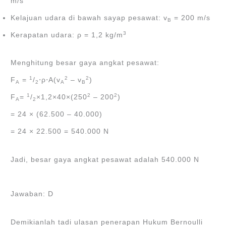
m/s
Kelajuan udara di bawah sayap pesawat: v
= 200 m/s
B
3
Kerapatan udara: ρ = 1,2 kg/m
Menghitung besar gaya angkat pesawat:
1
2
2
F
=
/
⋅ρ⋅A(v
– v
)
A
2
A
B
1
2
2
F
=
/
×1,2×40×(250
– 200
)
A
2
= 24 × (62.500 – 40.000)
= 24 × 22.500 = 540.000 N
Jadi, besar gaya angkat pesawat adalah 540.000 N
Jawaban: D
Demikianlah tadi ulasan penerapan Hukum Bernoulli