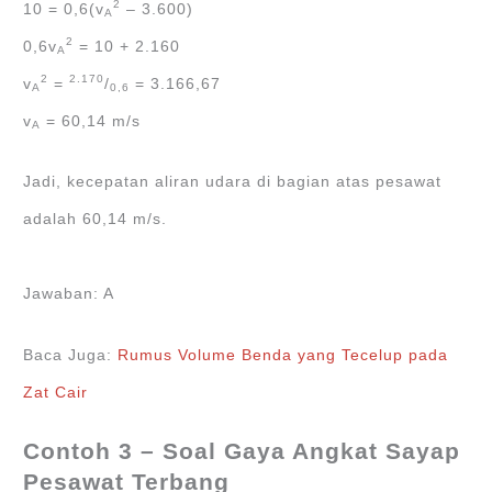
2
10 = 0,6(v
– 3.600)
A
2
0,6v
= 10 + 2.160
A
2
2.170
v
=
/
= 3.166,67
A
0,6
v
= 60,14 m/s
A
Jadi, kecepatan aliran udara di bagian atas pesawat
adalah 60,14 m/s.
Jawaban: A
Baca Juga:
Rumus Volume Benda yang Tecelup pada
Zat Cair
Contoh 3 – Soal Gaya Angkat Sayap
Pesawat Terbang