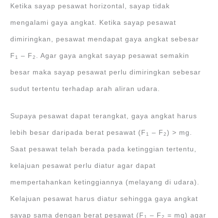
Ketika sayap pesawat horizontal, sayap tidak
mengalami gaya angkat. Ketika sayap pesawat
dimiringkan, pesawat mendapat gaya angkat sebesar
F
– F
. Agar gaya angkat sayap pesawat semakin
1
2
besar maka sayap pesawat perlu dimiringkan sebesar
sudut tertentu terhadap arah aliran udara.
Supaya pesawat dapat terangkat, gaya angkat harus
lebih besar daripada berat pesawat (F
– F
) > mg.
1
2
Saat pesawat telah berada pada ketinggian tertentu,
kelajuan pesawat perlu diatur agar dapat
mempertahankan ketinggiannya (melayang di udara).
Kelajuan pesawat harus diatur sehingga gaya angkat
sayap sama dengan berat pesawat (F
– F
= mg) agar
1
2