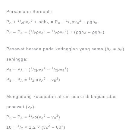
Persamaan Bernoulli:
1
2
1
2
P
+
/
ρv
+ ρgh
= P
+
/
ρv
+ ρgh
A
2
A
A
B
2
B
B
1
2
1
2
P
– P
= (
/
ρv
–
/
ρv
)
+ (ρgh
– ρgh
)
B
A
2
A
2
B
A
B
Pesawat berada pada ketinggian yang sama (h
= h
)
A
B
sehingga:
1
2
1
2
P
– P
= (
/
ρv
–
/
ρv
)
B
A
2
A
2
B
1
2
2
P
– P
=
/
ρ(v
– v
)
B
A
2
A
B
Menghitung kecepatan aliran udara di bagian atas
pesawat (v
):
A
1
2
2
P
– P
=
/
ρ(v
– v
)
B
A
2
A
B
1
2
2
10 =
/
× 1,2 × (v
– 60
)
2
A