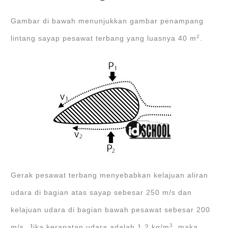
Gambar di bawah menunjukkan gambar penampang
2
lintang sayap pesawat terbang yang luasnya 40 m
.
Gerak pesawat terbang menyebabkan kelajuan aliran
udara di bagian atas sayap sebesar 250 m/s dan
kelajuan udara di bagian bawah pesawat sebesar 200
3
m/s. Jika kerapatan udara adalah 1,2 kg/m
, maka