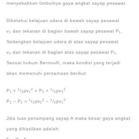
menyebabkan timbulnya gaya angkat sayap pesawat.
Diketahui kelajuan udara di bawah sayap pesawat
v
dan tekanan di bagian bawah sayap pesawat P
.
1
1
Sedangkan kelajuan udara di atas sayap pesawat
v
dan tekanan di bagian atas sayap pesawat P
.
2
2
Sesuai hukum Bernoulli, maka kondisi yang terjadi
akan memenuhi persamaan berikut.
1
2
1
2
P
+
/
ρv
= P
+
/
ρv
1
2
1
2
2
2
1
2
1
2
P
– P
=
/
ρv
–
/
ρv
1
2
2
2
2
1
Jika luas penampang sayap A maka besar gaya angkat
yang dihasilkan adalah: