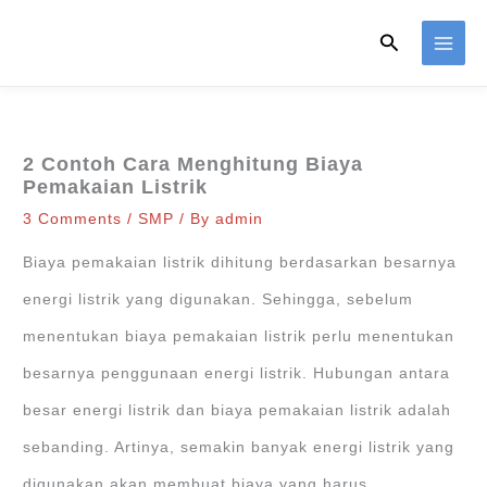
Skip
Search
to
content
2 Contoh Cara Menghitung Biaya
Pemakaian Listrik
3 Comments
/
SMP
/ By
admin
Biaya pemakaian listrik dihitung berdasarkan besarnya
energi listrik yang digunakan. Sehingga, sebelum
menentukan biaya pemakaian listrik perlu menentukan
besarnya penggunaan energi listrik. Hubungan antara
besar energi listrik dan biaya pemakaian listrik adalah
sebanding. Artinya, semakin banyak energi listrik yang
digunakan akan membuat biaya yang harus