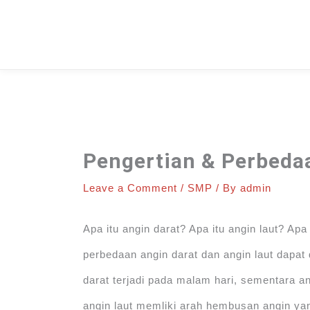
Skip
to
content
Pengertian & Perbeda
Leave a Comment
/
SMP
/ By
admin
Apa itu angin darat? Apa itu angin laut? Ap
perbedaan angin darat dan angin laut dapa
darat terjadi pada malam hari, sementara an
angin laut memliki arah hembusan angin y